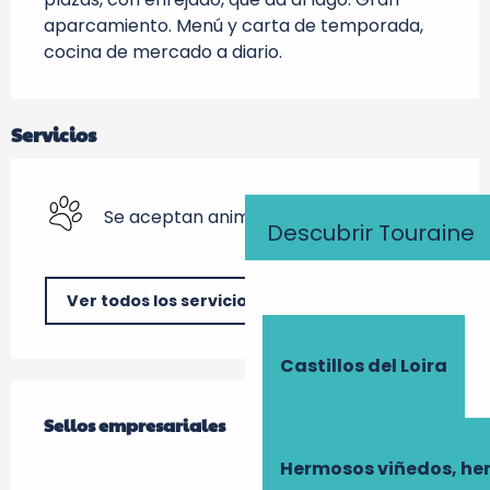
aparcamiento. Menú y carta de temporada, 
cocina de mercado a diario.
Servicios
Se aceptan animales
Descubrir Touraine
Ver todos los servicios
Castillos del Loira
Oferta de prestaciones
Sellos empresariales
Sellos empresariales
Hermosos viñedos, he