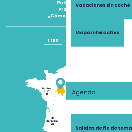
Pulse
Vacaciones sin coche
Pros
¿Cómo llegar?
Mapa interactivo
Tren
Avión
Agenda
Salidas de fin de sem