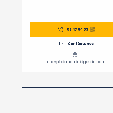
02 47 64 53
▒▒
Contáctenos
comptoirmamiebigoude.com