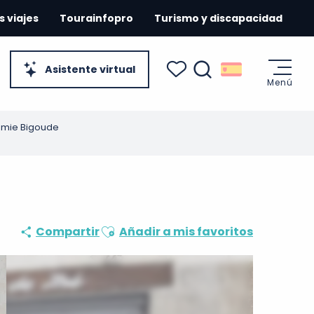
s viajes
Tourainfopro
Turismo y discapacidad
Asistente virtual
Menú
Buscar
Voir les favoris
amie Bigoude
Ajouter aux favoris
Compartir
Añadir a mis favoritos