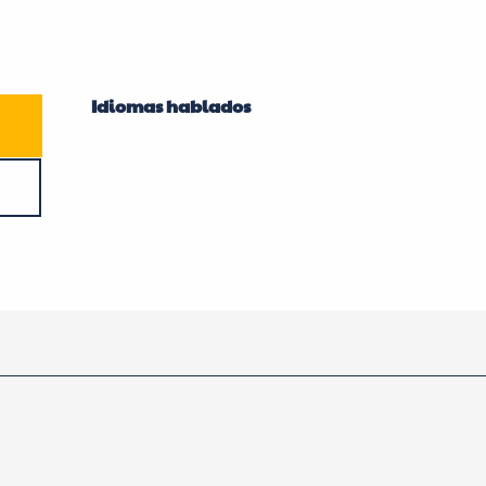
Idiomas hablados
Idiomas hablados