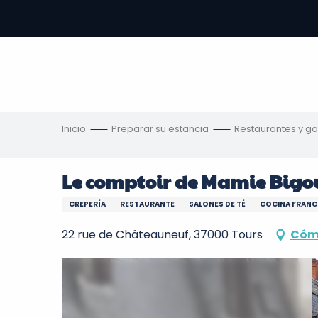
Aller
au
contenu
principal
s
Inicio
Preparar su estancia
Restaurantes y g
Le comptoir de Mamie Bigo
CREPERÍA
RESTAURANTE
SALONES DE TÉ
COCINA FRANC
22 rue de Châteauneuf, 37000 Tours
Cómo