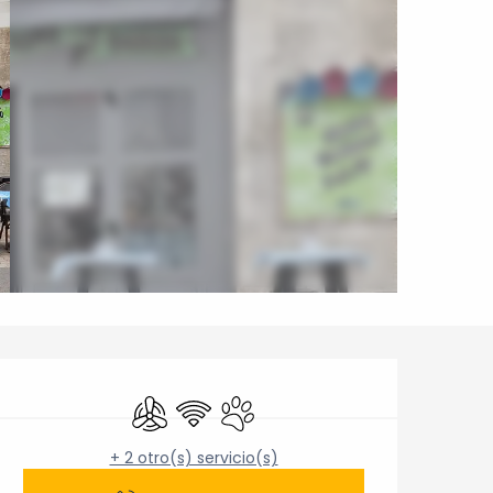
Horarios y datos de cont
Aire Acondicionado
Wifi
Se aceptan animales
+ 2 otro(s) servicio(s)