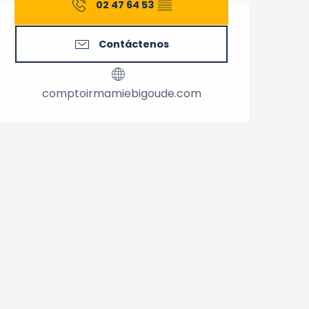
02 47 64 53
▒▒
Contáctenos
comptoirmamiebigoude.com