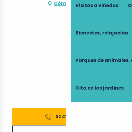
Cómo llegar
Visitas a viñedos
O
Bienestar, relajación
Parques de animales, 
Cita en los jardines
02 47 37 73
▒▒