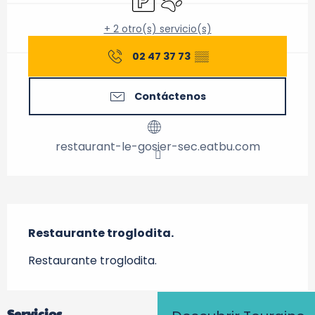
+ 2 otro(s) servicio(s)
02 47 37 73
▒▒
Contáctenos
restaurant-le-gosier-sec.eatbu.com
Descripción
Restaurante troglodita.
Restaurante troglodita.
Servicios