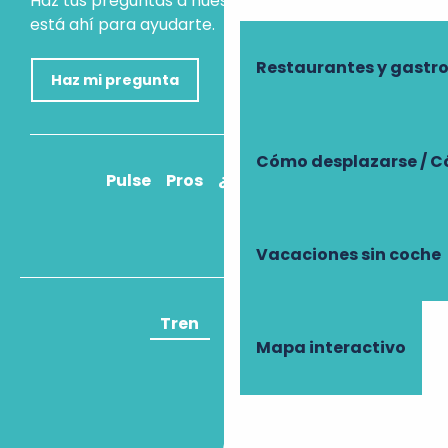
Haz tus preguntas a nuestro asistente virtual, que
está ahí para ayudarte.
Restaurantes y gast
Haz mi pregunta
Cómo desplazarse / C
Pulse
Pros
¿Cómo llegar?
Vacaciones sin coche
Tren
Avión
Mapa interactivo