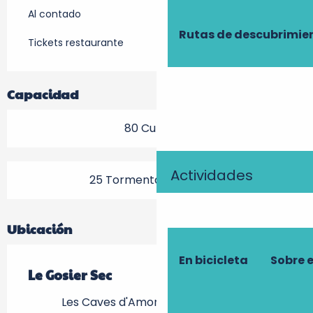
Al contado
Rutas de descubrimie
Tickets restaurante
Capacidad
80 Cubierto
Actividades
25 Tormenta (s) terraza
Ubicación
En bicicleta
Sobre 
Le Gosier Sec
Les Caves d'Amont, 37510 Villandry