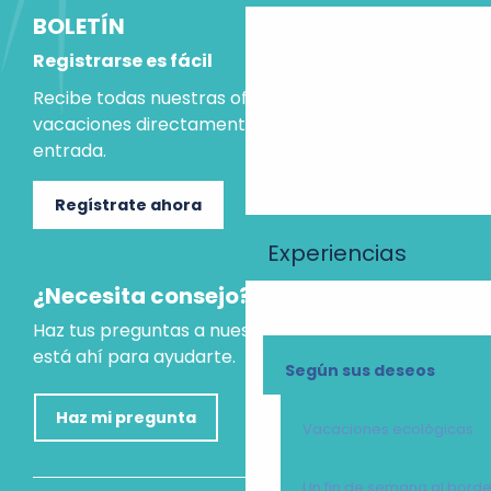
BOLETÍN
Registrarse es fácil
Recibe todas nuestras ofertas e ideas para las
vacaciones directamente en tu bandeja de
entrada.
Regístrate ahora
Experiencias
¿Necesita consejo?
Haz tus preguntas a nuestro asistente virtual, que
está ahí para ayudarte.
Según sus deseos
Haz mi pregunta
Vacaciones ecológicas
Un fin de semana al bord