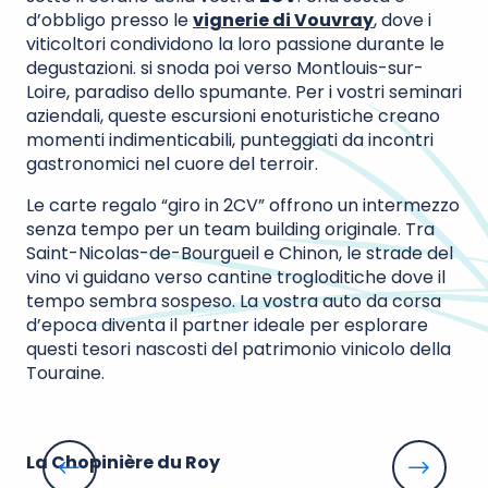
d’obbligo presso le
vignerie di Vouvray
, dove i
viticoltori condividono la loro passione durante le
degustazioni.
si snoda poi verso Montlouis-sur-
Loire, paradiso dello spumante. Per i vostri seminari
aziendali, queste escursioni enoturistiche creano
momenti indimenticabili, punteggiati da incontri
gastronomici nel cuore del terroir.
Le carte regalo “giro in 2CV” offrono un intermezzo
senza tempo per un team building originale. Tra
Saint-Nicolas-de-Bourgueil e Chinon, le strade del
vino vi guidano verso cantine trogloditiche dove il
tempo sembra sospeso. La vostra auto da corsa
d’epoca diventa il partner ideale per esplorare
questi tesori nascosti del patrimonio vinicolo della
Touraine.
La Chopinière du Roy
Ab