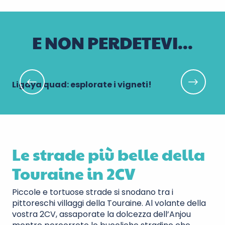
E NON PERDETEVI...
Ligaya quad: esplorate i vigneti!
Gi
Le strade più belle della
Touraine in 2CV
Piccole e tortuose strade si snodano tra i
pittoreschi villaggi della Touraine. Al volante della
vostra 2CV, assaporate la dolcezza dell’Anjou