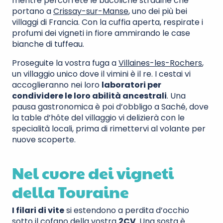
mentre percorrete le bucoliche stradine che
portano a
Crissay-sur-Manse
, uno dei più bei
villaggi di Francia. Con la cuffia aperta, respirate i
profumi dei vigneti in fiore ammirando le case
bianche di tuffeau.
Proseguite la vostra fuga a
Villaines-les-Rochers
,
un villaggio unico dove il vimini è il re. I cestai vi
accoglieranno nei loro
laboratori per
condividere le loro abilità ancestrali
. Una
pausa gastronomica è poi d’obbligo a Saché, dove
la table d’hôte del villaggio vi delizierà con le
specialità locali, prima di rimettervi al volante per
nuove scoperte.
Nel cuore dei vigneti
della Touraine
I filari di vite
si estendono a perdita d’occhio
sotto il cofano della vostra
2CV
. Una sosta è