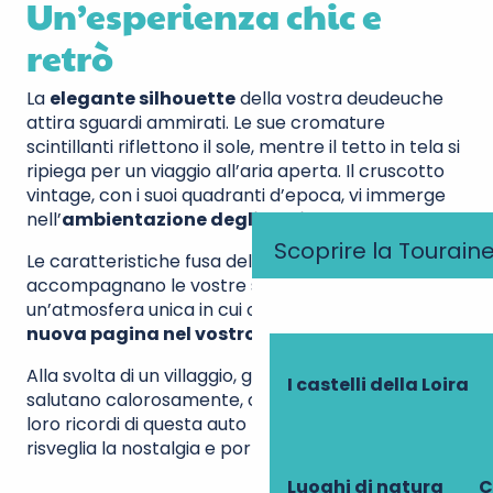
Un’esperienza chic e
retrò
La
elegante silhouette
della vostra deudeuche
attira sguardi ammirati. Le sue cromature
scintillanti riflettono il sole, mentre il tetto in tela si
ripiega per un viaggio all’aria aperta. Il cruscotto
vintage, con i suoi quadranti d’epoca, vi immerge
nell’
ambientazione degli anni ’50
.
Scoprire la Tourain
Le caratteristiche fusa del motore a due cilindri
accompagnano le vostre scoperte, creando
un’atmosfera unica in cui ogni curva diventa
una
nuova pagina nel vostro album dei ricordi
.
Alla svolta di un villaggio, gli abitanti del luogo vi
I castelli della Loira
salutano calorosamente, condividendo con voi i
loro ricordi di questa auto leggendaria. La 2CV
risveglia la nostalgia e porta il sorriso.
Luoghi di natura
C