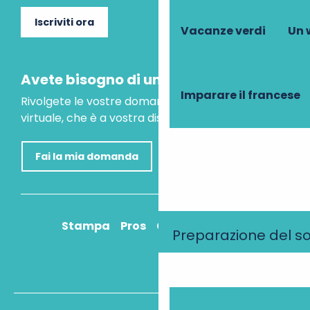
Iscriviti ora
Vacanze verdi
Un 
Avete bisogno di un consiglio?
Imparare il francese
Rivolgete le vostre domande al nostro assistente
virtuale, che è a vostra disposizione per aiutarvi.
Fai la mia domanda
Stampa
Pros
Come ci arrivo?
Preparazione del s