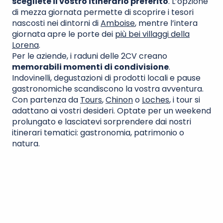
scegliete il vostro itinerario preferito
. L’opzione
di mezza giornata permette di scoprire i tesori
nascosti nei dintorni di
Amboise
, mentre l’intera
giornata apre le porte dei
più bei villaggi della
Lorena
.
Per le aziende, i raduni delle 2CV creano
memorabili momenti di condivisione
.
Indovinelli, degustazioni di prodotti locali e pause
gastronomiche scandiscono la vostra avventura.
Con partenza da
Tours
,
Chinon
o
Loches
, i tour si
adattano ai vostri desideri. Optate per un weekend
prolungato e lasciatevi sorprendere dai nostri
itinerari tematici: gastronomia, patrimonio o
natura.