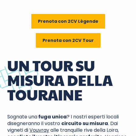
2CV LEGENDE ORGANISATION
Dierre
Prenota con 2CV Légende
Prenota con 2CV Tour
UN TOUR SU
MISURA DELLA
TOURAINE
Sognate una
fuga unica
? I nostri esperti locali
disegneranno il vostro
circuito su misura
. Dai
vigneti di
Vouvray
alle tranquille rive della Loira,