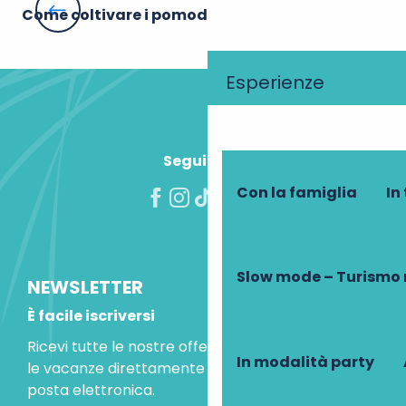
Come coltivare i pomodori con successo
La
Esperienze
Seguiteci!
Con la famiglia
In
Slow mode – Turismo 
NEWSLETTER
È facile iscriversi
Ricevi tutte le nostre offerte speciali e le idee per
In modalità party
le vacanze direttamente nella tua casella di
posta elettronica.