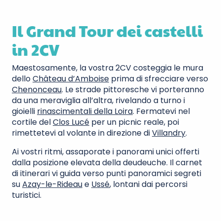
Il Grand Tour dei castelli
in 2CV
Maestosamente, la vostra 2CV costeggia le mura
dello
Château d’Amboise
prima di sfrecciare verso
Chenonceau
. Le strade pittoresche vi porteranno
da una meraviglia all’altra, rivelando a turno i
gioielli
rinascimentali della Loira
. Fermatevi nel
cortile del
Clos Lucé
per un picnic reale, poi
rimettetevi al volante in direzione di
Villandry
.
Ai vostri ritmi, assaporate i panorami unici offerti
dalla posizione elevata della deudeuche. Il carnet
di itinerari vi guida verso punti panoramici segreti
su
Azay-le-Rideau
e
Ussé
, lontani dai percorsi
turistici.