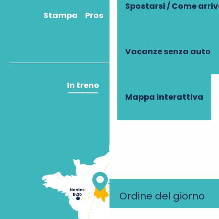
Spostarsi / Come arri
Stampa
Pros
Come ci arrivo?
Vacanze senza auto
In treno
In aereo
Mappa interattiva
Ordine del giorno