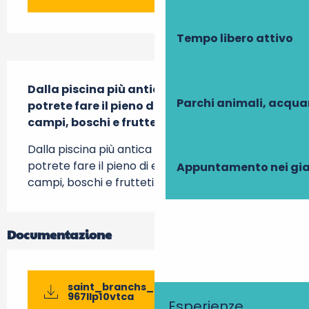
Tempo libero attivo
Descrizione
Dalla piscina più antica del dipartimento, 
Parchi animali, acqua
potrete fare il pieno di energia in mezzo a 
campi, boschi e frutteti...
Dalla piscina più antica del dipartimento, 
potrete fare il pieno di energia in mezzo a 
Appuntamento nei gia
campi, boschi e frutteti...
Documentazione
saint_branchs_bourdin-2025-impr-
967llp10vtca
Esperienze