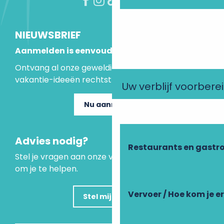
NIEUWSBRIEF
Aanmelden is eenvoudig
Ontvang al onze geweldige aanbiedingen en
vakantie-ideeën rechtstreeks in je inbox.
Uw verblijf voorbere
Nu aanmelden
Advies nodig?
Restaurants en gastr
Stel je vragen aan onze virtuele assistent, die er is
om je te helpen.
Vervoer / Hoe kom je e
Stel mijn vraag