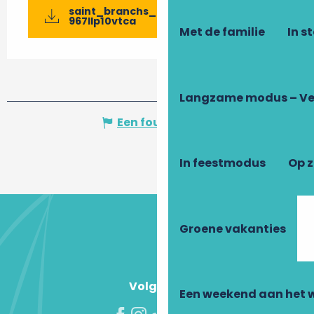
saint_branchs_bourdin-2025-impr-
967llp10vtca
Met de familie
In s
Langzame modus – Ve
Een fout melden
In feestmodus
Op 
Groene vakanties
Volg ons!
Een weekend aan het 