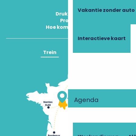
Vakantie zonder auto
Druk Op
Pros
Hoe kom ik daar?
Interactieve kaart
Trein
Vliegtuig
Agenda