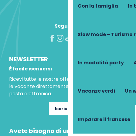
Con la famiglia
In 
Seguiteci!
Slow mode – Turismo 
NEWSLETTER
In modalità party
A
È facile iscriversi
Ricevi tutte le nostre offerte speciali e le idee per
le vacanze direttamente nella tua casella di
Vacanze verdi
Un w
posta elettronica.
Iscriviti ora
Imparare il francese
Avete bisogno di un consiglio?