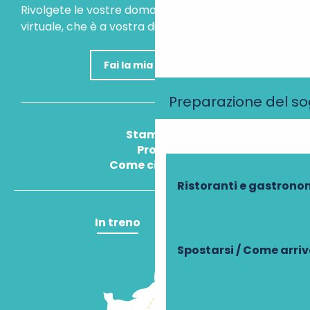
Rivolgete le vostre domande al nostro assistente
virtuale, che è a vostra disposizione per aiutarvi.
Fai la mia domanda
Preparazione del s
Stampa
Pros
Come ci arrivo?
Ristoranti e gastrono
In treno
In aereo
Spostarsi / Come arri