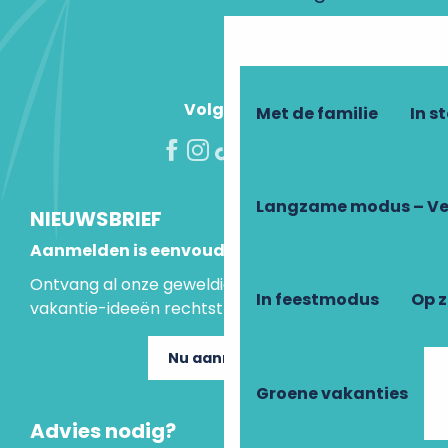
Volg ons!
Met de familie
In s
Langzame modus – Ve
NIEUWSBRIEF
Aanmelden is eenvoudig
Ontvang al onze geweldige aanbiedingen en
In feestmodus
Op 
vakantie-ideeën rechtstreeks in je inbox.
Nu aanmelden
Groene vakanties
Advies nodig?