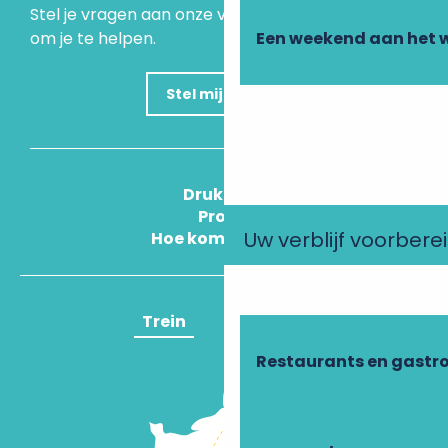
Stel je vragen aan onze virtuele assistent, die er is
om je te helpen.
Een weekend aan het 
Stel mijn vraag
Druk Op
Pros
Uw verblijf voorbere
Hoe kom ik daar?
Trein
Vliegtuig
Restaurants en gastr