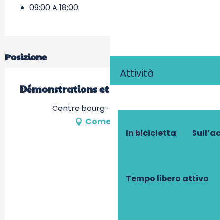
09:00 A 18:00
Posizione
Attività
Démonstrations et ateliers
Centre bourg -, 37350 Paulmy
Come arrivare
In bicicletta
Sull’a
Tempo libero attivo