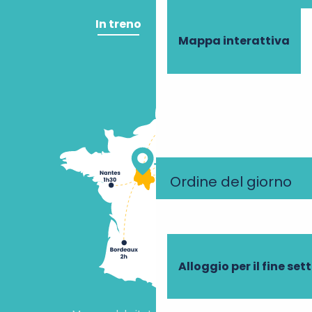
In treno
In aereo
Mappa interattiva
Ordine del giorno
Alloggio per il fine se