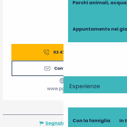
Parchi animali, acqua
Appuntamento nei gia
02 47 59 66
▒▒
Contattateci
Esperienze
www.paulmy.fr
Con la famiglia
In 
Segnala un errore