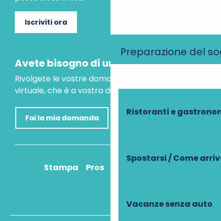
Iscriviti ora
Preparazione del s
Avete bisogno di un consiglio?
Rivolgete le vostre domande al nostro assistente
virtuale, che è a vostra disposizione per aiutarvi.
Ristoranti e gastrono
Fai la mia domanda
Spostarsi / Come arri
Stampa
Pros
Come ci arrivo?
Vacanze senza auto