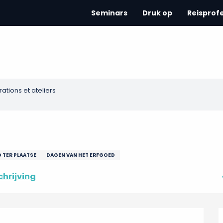
Seminars
Druk op
Reisprof
tions et ateliers
 TER PLAATSE
DAGEN VAN HET ERFGOED
hrijving