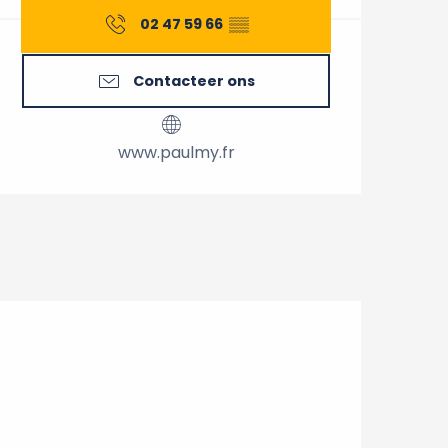
02 47 59 66
▒▒
Contacteer ons
www.paulmy.fr