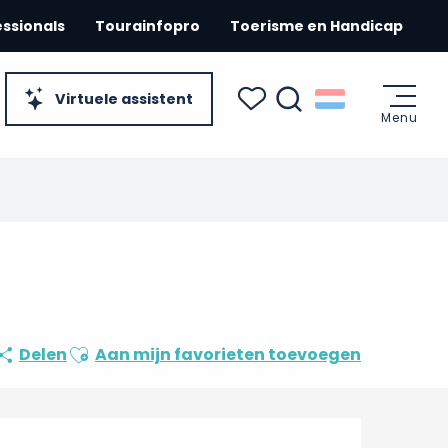
essionals
Tourainfopro
Toerisme en Handicap
Virtuele assistent
Menu
Zoek op
Voir les favoris
Ajouter aux favoris
Delen
Aan mijn favorieten toevoegen