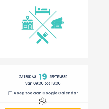
Openingstijden en conta
19
ZATERDAG
SEPTEMBER
van 09:00 tot 18:00
Voeg toe aan Google Calendar
Dieren toegelaten