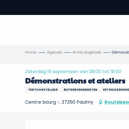
Aller
au
-
contenu
principal
,
s
ngen
Home
Agenda
Al het dagboek
Démonstra
Zaterdag 19 september van 09:00 tot 18:00
Démonstrations et ateliers
TENTOONSTELLING
BUITENEVENEMENTEN
EETGELEGENHEID
Centre bourg -, 37350 Paulmy
Routebesc
Beschrijving