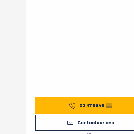
02 47 59 66
▒▒
Contacteer ons