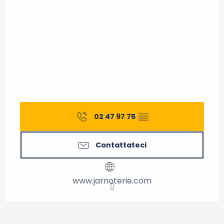
02 47 97 75
▒▒
Contattateci
www.jarnoterie.com