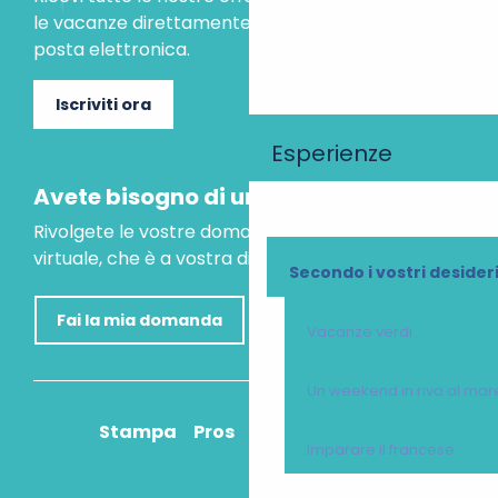
le vacanze direttamente nella tua casella di
posta elettronica.
Iscriviti ora
Esperienze
Avete bisogno di un consiglio?
Rivolgete le vostre domande al nostro assistente
virtuale, che è a vostra disposizione per aiutarvi.
Secondo i vostri desider
Fai la mia domanda
Vacanze verdi
Un weekend in riva al mar
Stampa
Pros
Come ci arrivo?
Imparare il francese