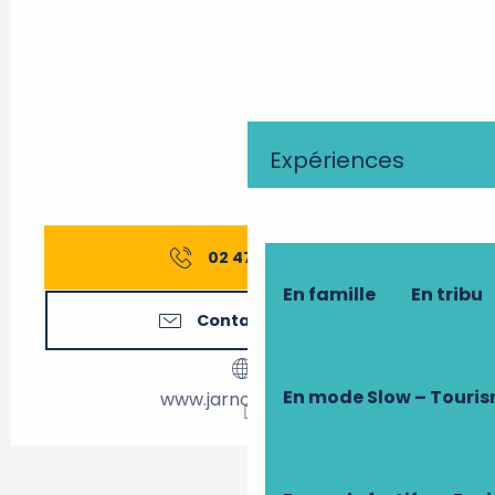
Expériences
02 47 97 75
▒▒
En famille
En tribu
Contactez-nous
En mode Slow – Touri
www.jarnoterie.com