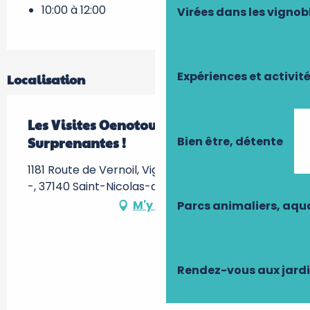
10:00 à 12:00
Virées dans les vignob
Expériences et activit
Localisation
Les Visites Oenotouristiques
Bien être, détente
Surprenantes !
1181 Route de Vernoil, Vignoble de la Jarnoterie
-, 37140 Saint-Nicolas-de-Bourgueil
M'y rendre
Parcs animaliers, aq
Rendez-vous aux jard