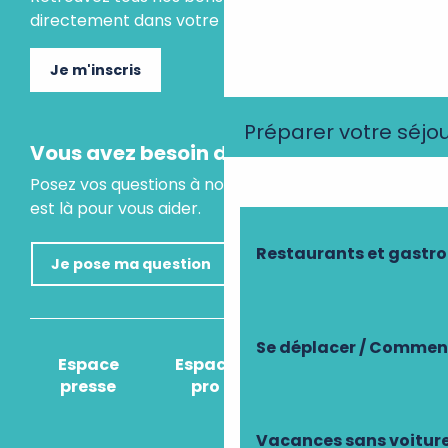
directement dans votre boite mail.
Je m'inscris
Préparer votre séjo
Vous avez besoin d'un conseil ?
Posez vos questions à notre assistant virtuel, il
est là pour vous aider.
Restaurants et gastr
Je pose ma question
Se déplacer / Comment
Espace
Espace
Comment venir
presse
pro
?
Vacances sans voitur