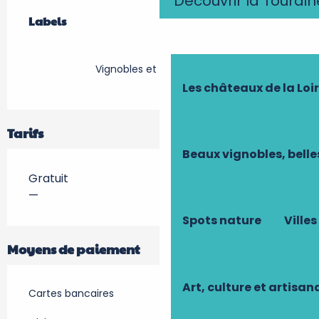
Découvrir la Tourain
Offres de prestations
Labels
Labels
Vignobles et Découvertes
Les châteaux de la Loi
Tarifs
Beaux vignobles, belle
Gratuit
—
Spots nature
Villes
Moyens de paiement
Art, culture et artisan
Cartes bancaires