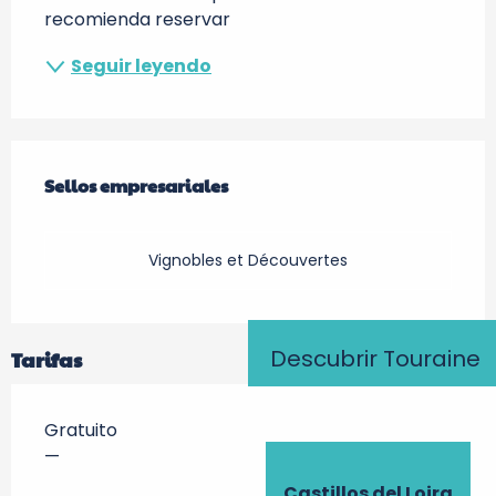
recomienda reservar
Seguir leyendo
Oferta de prestaciones
Sellos empresariales
Sellos empresariales
Vignobles et Découvertes
Descubrir Touraine
Tarifas
Gratuito
—
Castillos del Loira