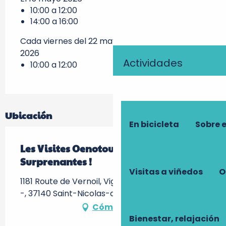
10:00 a 12:00
14:00 a 16:00
Cada viernes del 22 mayo 2026 al 28 agosto
2026
Actividades
10:00 a 12:00
Ubicación
En bicicleta
Sobre 
Les Visites Oenotouristiques
Surprenantes !
Visitas a viñedos
O
1181 Route de Vernoil, Vignoble de la Jarnoterie
-, 37140 Saint-Nicolas-de-Bourgueil
Cómo llegar
Bienestar, relajación