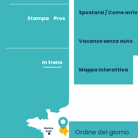
Spostarsi / Come arri
Stampa
Pros
Come ci arrivo?
Vacanze senza auto
In treno
In aereo
Mappa interattiva
Ordine del giorno