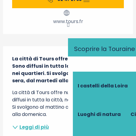
www.tours.fr
Scoprire la Touraine
Descrizione
La città di Tours offre numerosi mercati.

Sono diffusi in tutta la città, nel centro e 
nei quartieri. Si svolgono al mattino o alla 
sera, dal martedì alla domenica.
I castelli della Loira
La città di Tours offre numerosi mercati Sono 
diffusi in tutta la città, nel centro e nei quartieri. 
Si svolgono al mattino o alla sera, dal martedì 
alla domenica.
Luoghi di natura
Ci
Leggi di più