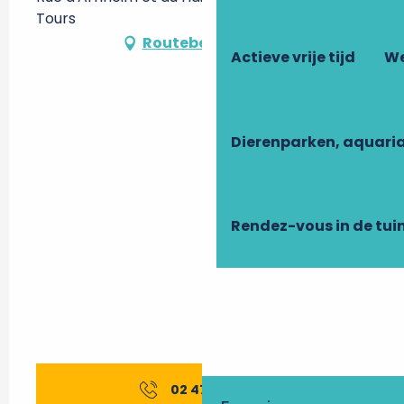
Tours
Routebeschrijving
Actieve vrije tijd
We
Dierenparken, aquari
Rendez-vous in de tui
02 47 21 65
▒▒