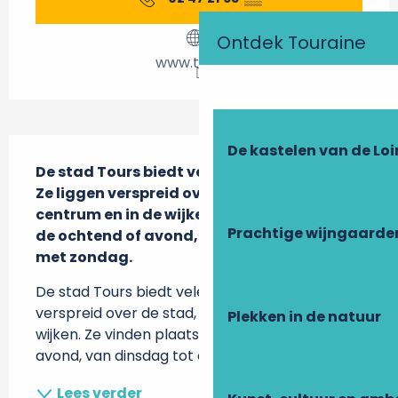
Ontdek Touraine
www.tours.fr
Beschrijving
De kastelen van de Loi
De stad Tours biedt vele markten.

Ze liggen verspreid over de stad, in het 
centrum en in de wijken. Ze vinden plaats in 
Prachtige wijngaarde
de ochtend of avond, van dinsdag tot en 
met zondag.
De stad Tours biedt vele markten Ze liggen 
verspreid over de stad, in het centrum en in de 
Plekken in de natuur
wijken. Ze vinden plaats in de ochtend of 
avond, van dinsdag tot en met zondag.
Lees verder