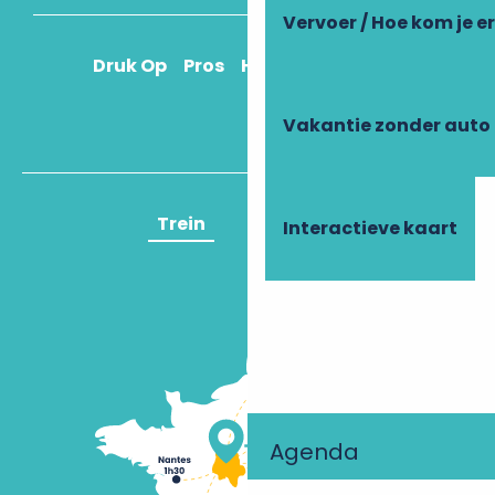
Vervoer / Hoe kom je e
Druk Op
Pros
Hoe kom ik daar?
Vakantie zonder auto
Trein
Vliegtuig
Interactieve kaart
Agenda