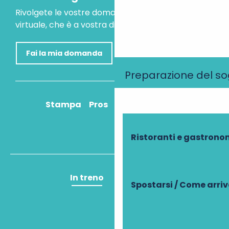
Rivolgete le vostre domande al nostro assistente
virtuale, che è a vostra disposizione per aiutarvi.
Fai la mia domanda
Preparazione del s
Stampa
Pros
Come ci arrivo?
Ristoranti e gastrono
In treno
In aereo
Spostarsi / Come arri