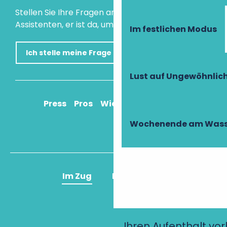
Stellen Sie Ihre Fragen an unseren virtuellen
Assistenten, er ist da, um Ihnen zu helfen.
Im festlichen Modus
Ich stelle meine Frage
Lust auf Ungewöhnlic
Press
Pros
Wie komme ich an?
Wochenende am Wass
Im Zug
Im Flugzeug
Ihren Aufenthalt vo