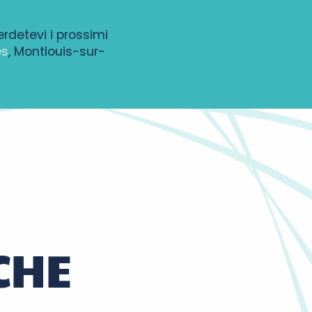
erdetevi i prossimi
es
, Montlouis-sur-
CHE