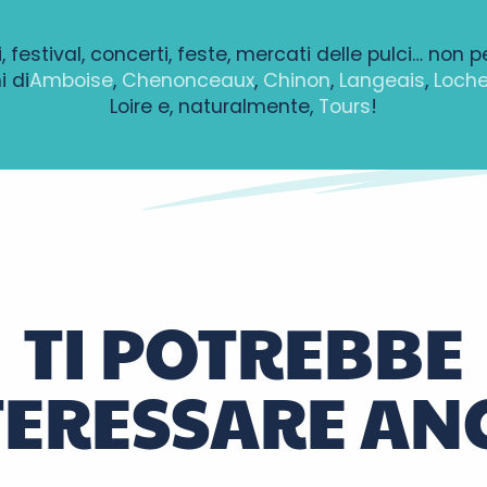
, festival, concerti, feste, mercati delle pulci… non p
i di
Amboise
,
Chenonceaux
,
Chinon
,
Langeais
,
Loch
Loire e, naturalmente,
Tours
!
TI POTREBBE
al de natation
TERESSARE AN