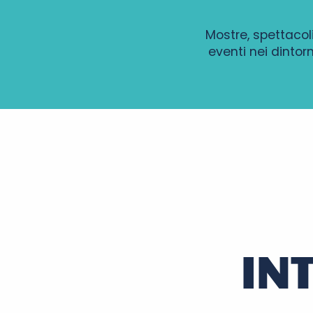
Mostre, spettacoli
eventi nei dintorn
Championnes en Meute
Concert DUØ
Flâneries nocturnes, 7e édition
La Fête Ville à Joie !
Soirée d'été - Samedi 8 Août - E & A
Nuit des étoiles à Amboise
Déambulations nocturnes
« Nagez grandeur nature » par le Comité département
Concert aux chandelles à la Pagode de Chanteloup
IN
Le pique-nique en blanc au château de la Villaumaire
Nuits des étoiles
Cinéma en plein air : Ce qui nous lie