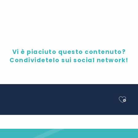
Benvenuti alla fattoria!
Vi è piaciuto questo contenuto?
Condividetelo sui social network!
Ajou
Condividi