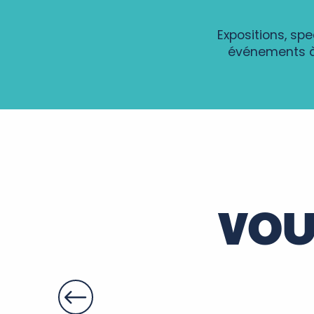
Expositions, sp
événements à 
Les Nocturnes de JB
Animations estivales
Rando nature
Les bouteilles ont du culot : l'histoire insolite des boutei
Atelier petites recettes zéro déchet par le service
Marchés des Saveurs
VOU
Un monsieur attendait... cabaret absurde !
Marché nocturne
Visite des étangs de Narbonne au fil des saisons
"Vies animales et Végétales"
Voyage et dégustation en Loire UNESCO à Vouvray
Atelier rivière sur la Loire - pêche au coup les pieds da