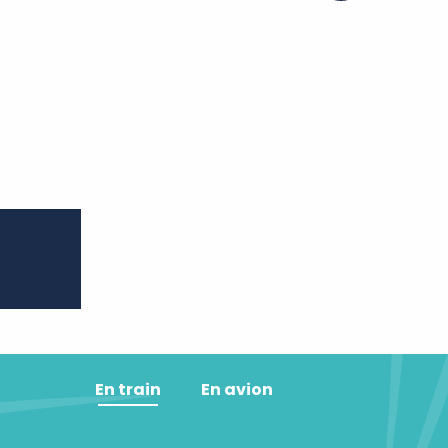
ter aux favoris
En train
En avion