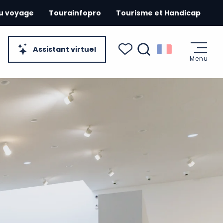
du voyage
Tourainfopro
Tourisme et Handicap
Assistant virtuel
Menu
Recherche
Voir les favoris