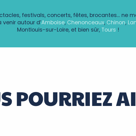
ectacles, festivals, concerts, fêtes, brocantes… ne 
venir autour d’
Amboise
,
Chenonceaux
,
Chinon
,
La
Montlouis-sur-Loire, et bien sûr,
Tours
!
lles de vin
 déchets de la Communauté de Communes
S POURRIEZ A
Restaurants et gastronomie
ns l'eau