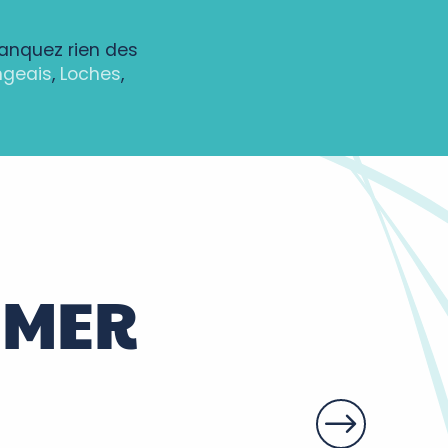
manquez rien des
ngeais
,
Loches
,
IMER