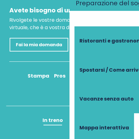
Preparazione del s
Avete bisogno di un consiglio?
Rivolgete le vostre domande al nostro assistente
virtuale, che è a vostra disposizione per aiutarvi.
Ristoranti e gastrono
Fai la mia domanda
Spostarsi / Come arri
Stampa
Pros
Come ci arrivo?
Vacanze senza auto
In treno
In aereo
Mappa interattiva