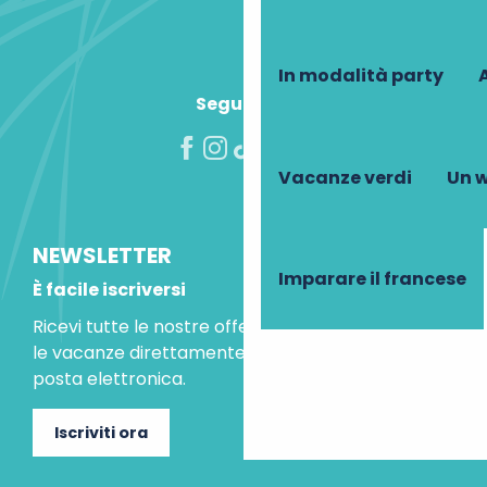
In modalità party
A
Seguiteci!
Vacanze verdi
Un w
NEWSLETTER
Imparare il francese
È facile iscriversi
Ricevi tutte le nostre offerte speciali e le idee per
le vacanze direttamente nella tua casella di
posta elettronica.
Iscriviti ora