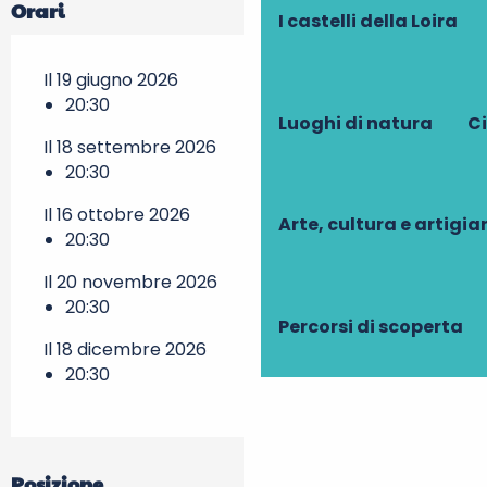
Orari
I castelli della Loira
Il 19 giugno 2026
20:30
Luoghi di natura
Ci
Il 18 settembre 2026
20:30
Il 16 ottobre 2026
Arte, cultura e artigi
20:30
Il 20 novembre 2026
20:30
Percorsi di scoperta
Il 18 dicembre 2026
20:30
Posizione