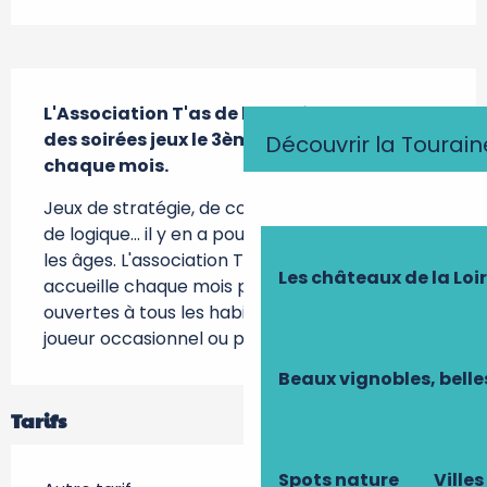
Description
L'Association T'as de beaux jeux propose 
des soirées jeux le 3ème vendredi de 
Découvrir la Tourain
chaque mois.
Jeux de stratégie, de coopération, de réflexion, 
de logique... il y en a pour tous les goûts et tous 
les âges. L'association T'as de Beaux Jeux vous 
Les châteaux de la Loi
accueille chaque mois pour ses soirées jeux, 
ouvertes à tous les habitants, que vous soyez 
joueur occasionnel ou passionné !
Beaux vignobles, belle
Tarifs
Spots nature
Villes