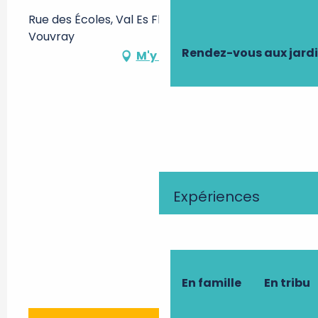
Rue des Écoles, Val Es Fleurs salle Lilas, -, 37210
Vouvray
Rendez-vous aux jard
M'y rendre
Expériences
En famille
En tribu