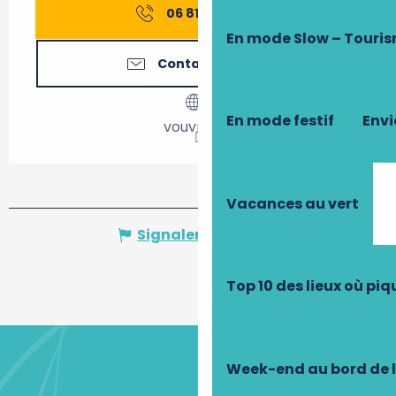
06 81 08 20
▒▒
En mode Slow – Touri
Contactez-nous
En mode festif
Envi
vouvray.fr
Vacances au vert
Signaler une erreur
Top 10 des lieux où pi
Week-end au bord de 