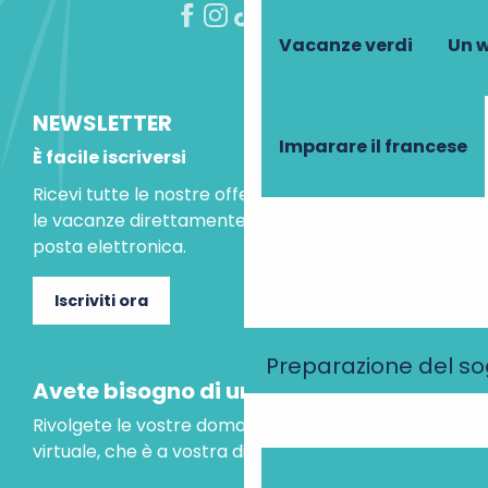
Vacanze verdi
Un w
NEWSLETTER
Imparare il francese
È facile iscriversi
Ricevi tutte le nostre offerte speciali e le idee per
le vacanze direttamente nella tua casella di
posta elettronica.
Iscriviti ora
Preparazione del s
Avete bisogno di un consiglio?
Rivolgete le vostre domande al nostro assistente
virtuale, che è a vostra disposizione per aiutarvi.