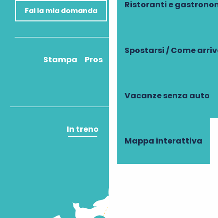
Ristoranti e gastrono
Fai la mia domanda
Spostarsi / Come arri
Stampa
Pros
Come ci arrivo?
Vacanze senza auto
In treno
In aereo
Mappa interattiva