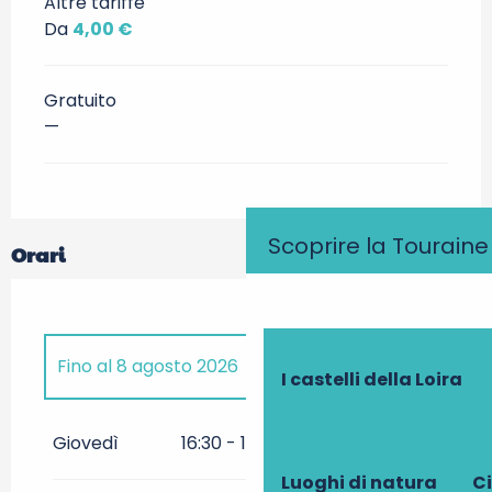
Altre tariffe
Da
4,00 €
Gratuito
—
Scoprire la Touraine
Orari
Fino al
8 agosto 2026
I castelli della Loira
Dal
10 aprile 2026
al
24 aprile
2026
Giovedì
16:30 - 17:30
18:00 - 19:00
Luoghi di natura
Ci