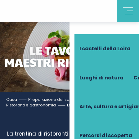
Scoprire la Touraine
LE TAVOLE DEI
I castelli della Loira
MAESTRI RISTORATORI
Luoghi di natura
Ci
Casa
Preparazione del soggiorno
Ristoranti e gastronomia
Le tavole dei maestri ristoratori
Arte, cultura e artigi
La trentina di ristoranti della Touraine si fregia
Percorsi di scoperta