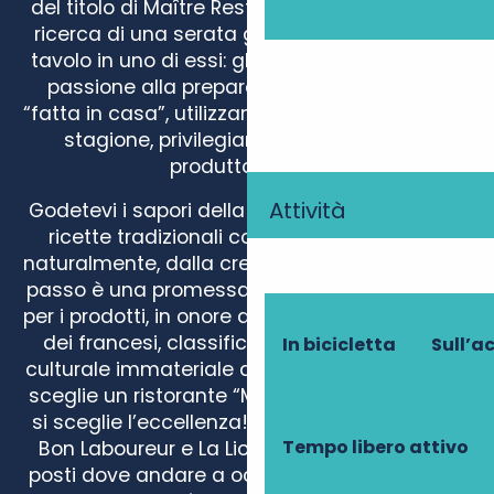
del titolo di Maître Restaurateur. Se siete alla
ricerca di una serata gourmet, prenotate un
tavolo in uno di essi: gli chef si dedicano con
passione alla preparazione di una cucina
“fatta in casa”, utilizzando prodotti freschi e di
stagione, privilegiando naturalmente i
produttori locali.
Attività
Godetevi i sapori della stagione, sublimati da
ricette tradizionali collaudate, ma anche,
naturalmente, dalla creatività degli chef! Ogni
passo è una promessa di qualità e di rispetto
per i prodotti, in onore del pasto gastronomico
dei francesi, classificato come patrimonio
In bicicletta
Sull’a
culturale immateriale dell’umanità. Quando si
sceglie un ristorante “Maîtres Restaurateurs”,
si sceglie l’eccellenza! Lo storico Auberge du
Tempo libero attivo
Bon Laboureur e La Liodière sono due ottimi
posti dove andare a occhi chiusi. I più recenti