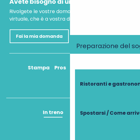
Avete bisogno di un consiglio?
Rivolgete le vostre domande al nostro assistente
virtuale, che è a vostra disposizione per aiutarvi.
Fai la mia domanda
Preparazione del s
Stampa
Pros
Come ci arrivo?
Ristoranti e gastrono
In treno
In aereo
Spostarsi / Come arri