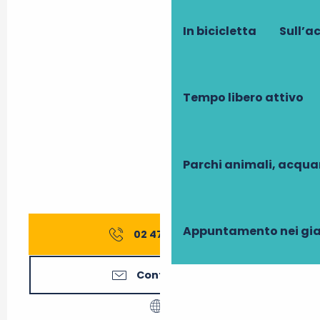
In bicicletta
Sull’a
Tempo libero attivo
Parchi animali, acqua
Appuntamento nei gia
02 47 65 84
▒▒
Contattateci