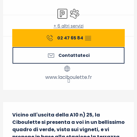
Orari e contatti
Parcheggio
Animali ammessi
+ 6 altri servizi
02 47 65 84
▒▒
Contattateci
www.laciboulette.fr
Descrizione
Vicino all'uscita della A10 n) 25, la 
Ciboulette si presenta a voi in un bellissimo 
quadro di verde, vista sui vigneti, e vi 
propone in base alla stagione la terrazza 