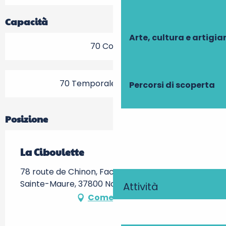
Capacità
Arte, cultura e artigi
70 Coperto
70 Temporale (s) Terrazza
Percorsi di scoperta
Posizione
La Ciboulette
78 route de Chinon, Face sortie A10 n°25
Sainte-Maure, 37800 Noyant-de-Touraine
Attività
Come arrivare