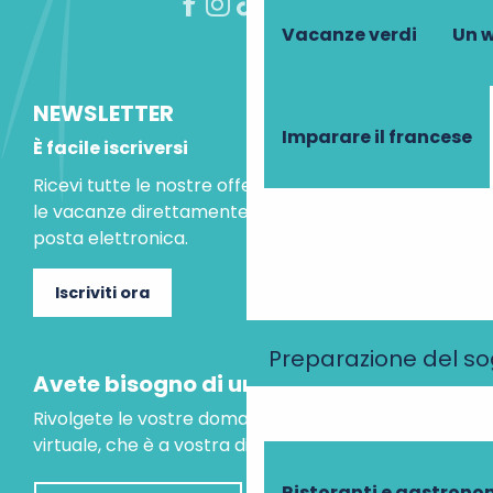
Vacanze verdi
Un w
NEWSLETTER
Imparare il francese
È facile iscriversi
Ricevi tutte le nostre offerte speciali e le idee per
le vacanze direttamente nella tua casella di
posta elettronica.
Iscriviti ora
Preparazione del s
Avete bisogno di un consiglio?
Rivolgete le vostre domande al nostro assistente
virtuale, che è a vostra disposizione per aiutarvi.
Ristoranti e gastrono