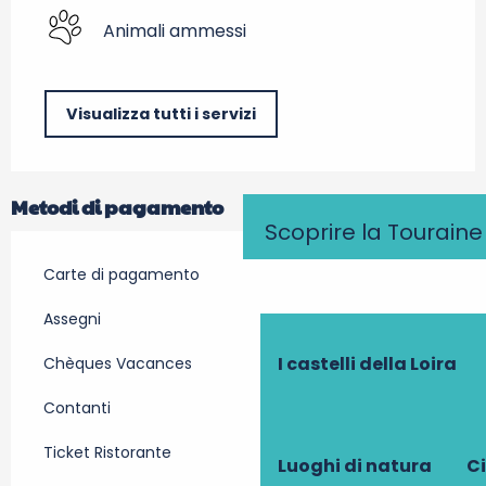
Animali ammessi
Visualizza tutti i servizi
Metodi di pagamento
Scoprire la Touraine
Carte di pagamento
Assegni
I castelli della Loira
Chèques Vacances
Contanti
Ticket Ristorante
Luoghi di natura
Ci