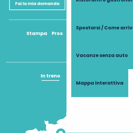
Fai la mia domanda
Spostarsi / Come arri
Stampa
Pros
Come ci arrivo?
Vacanze senza auto
In treno
In aereo
Mappa interattiva