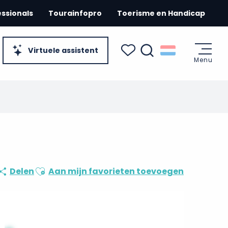
essionals
Tourainfopro
Toerisme en Handicap
Virtuele assistent
Menu
Zoek op
Voir les favoris
Ajouter aux favoris
Delen
Aan mijn favorieten toevoegen