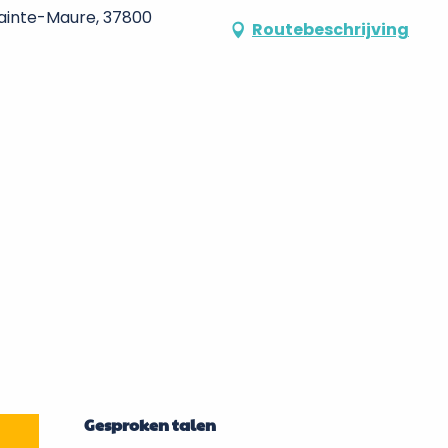
Sainte-Maure, 37800
Routebeschrijving
Gesproken talen
Gesproken talen