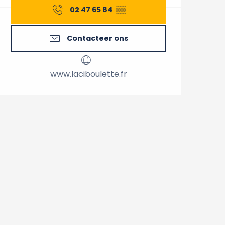
02 47 65 84
▒▒
Contacteer ons
www.laciboulette.fr