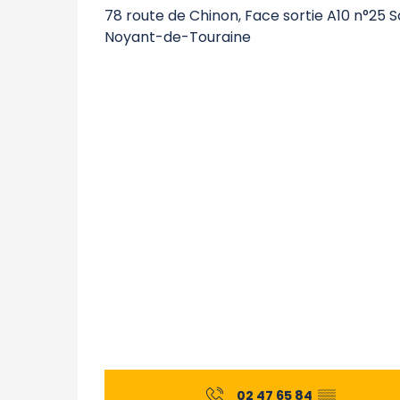
78 route de Chinon, Face sortie A10 n°25 
Noyant-de-Touraine
02 47 65 84
▒▒