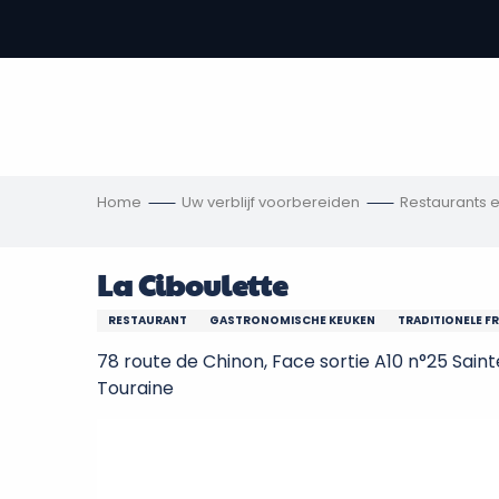
Aller
au
-
contenu
principal
,
s
ngen
Home
Uw verblijf voorbereiden
Restaurants 
La Ciboulette
RESTAURANT
GASTRONOMISCHE KEUKEN
TRADITIONELE F
78 route de Chinon, Face sortie A10 n°25 Sai
Touraine