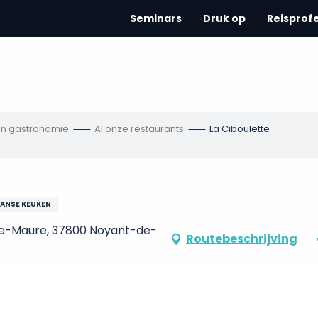
Seminars
Druk op
Reisprof
en gastronomie
Al onze restaurants
La Ciboulette
RANSE KEUKEN
nte-Maure, 37800 Noyant-de-
Routebeschrijving