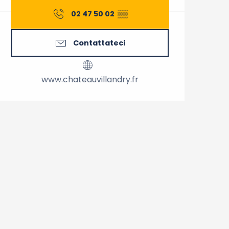
02 47 50 02
▒▒
Contattateci
www.chateauvillandry.fr