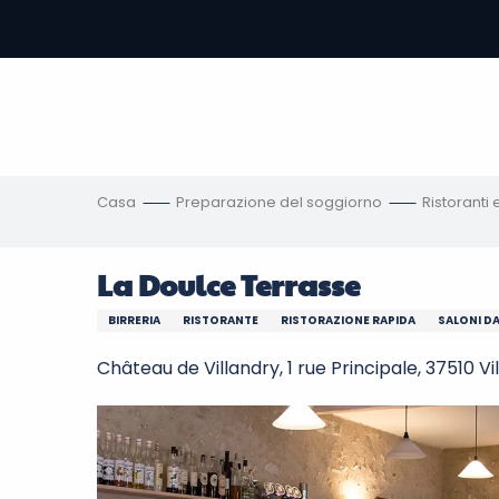
Aller
au
contenu
principal
amento
ni
Casa
Preparazione del soggiorno
Ristoranti
La Doulce Terrasse
BIRRERIA
RISTORANTE
RISTORAZIONE RAPIDA
SALONI DA
Château de Villandry, 1 rue Principale, 37510 Vi