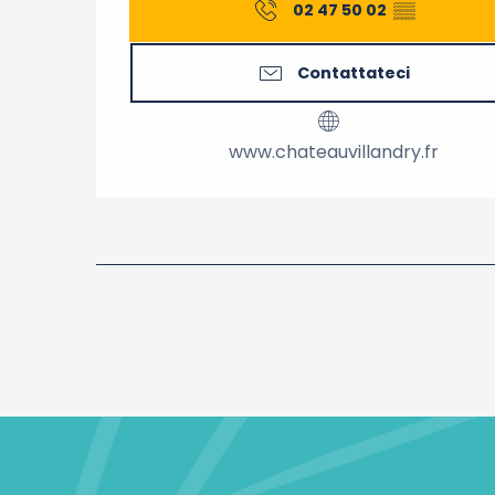
02 47 50 02
▒▒
Contattateci
www.chateauvillandry.fr