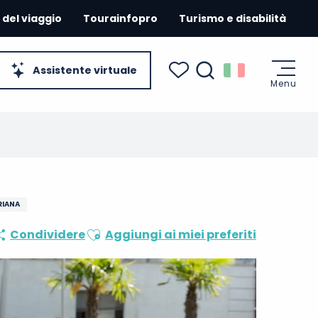
 del viaggio
Tourainfopro
Turismo e disabilità
Assistente virtuale
Menu
Ricerca
Voir les favoris
RIANA
Ajouter aux favoris
Condividere
Aggiungi ai miei preferiti