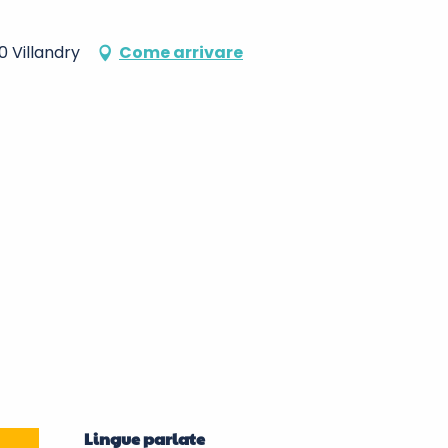
0 Villandry
Come arrivare
Lingue parlate
Lingue parlate