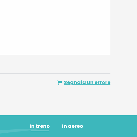
Segnala un errore
In treno
In aereo