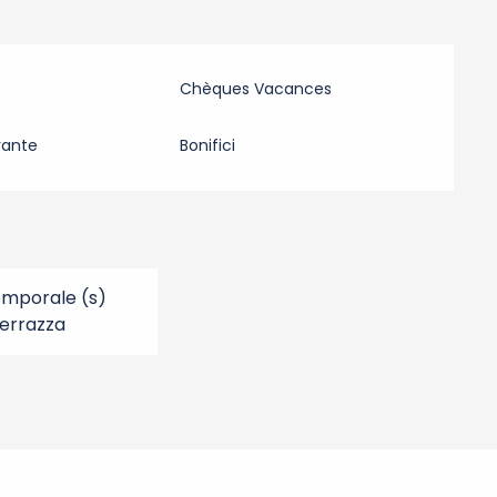
Chèques Vacances
rante
Bonifici
emporale (s)
errazza