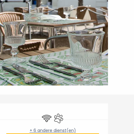
Openingstijden en conta
Wifi
Dieren toegelaten
+ 6 andere dienst(en)