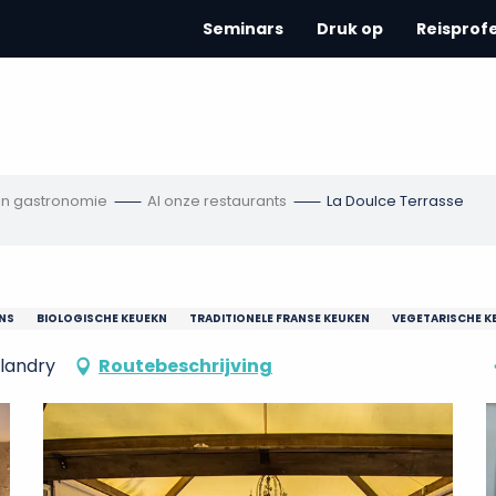
Seminars
Druk op
Reisprof
en gastronomie
Al onze restaurants
La Doulce Terrasse
NS
BIOLOGISCHE KEUEKN
TRADITIONELE FRANSE KEUKEN
VEGETARISCHE K
llandry
Routebeschrijving