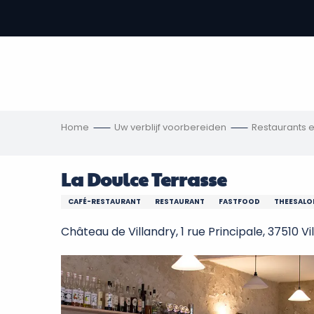
Aller
au
-
contenu
principal
,
s
ngen
Home
Uw verblijf voorbereiden
Restaurants 
La Doulce Terrasse
CAFÉ-RESTAURANT
RESTAURANT
FASTFOOD
THEESALO
Château de Villandry, 1 rue Principale, 37510 Vi