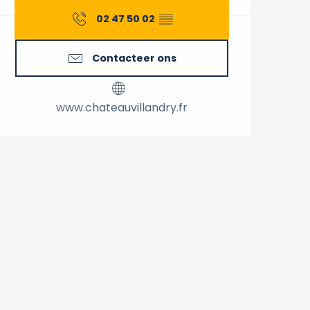
02 47 50 02
▒▒
Contacteer ons
www.chateauvillandry.fr