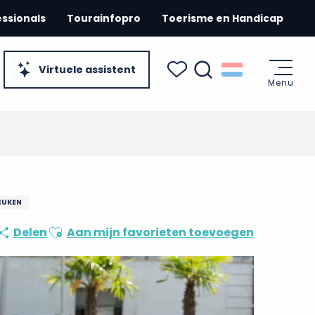
essionals
Tourainfopro
Toerisme en Handicap
Virtuele assistent
Menu
Zoek op
Voir les favoris
EUKEN
Ajouter aux favoris
Delen
Aan mijn favorieten toevoegen