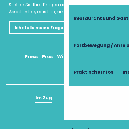
Stellen Sie Ihre Fragen an unseren virtuellen
Assistenten, er ist da, um Ihnen zu helfen.
Restaurants und Gas
Ich stelle meine Frage
Fortbewegung / Anrei
Press
Pros
Wie komme ich an?
Praktische Infos
In
Im Zug
Im Flugzeug