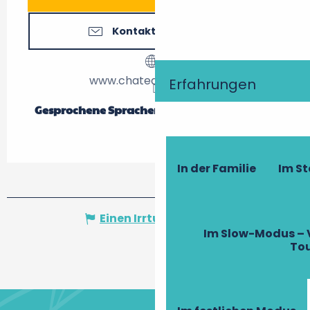
Kontaktieren Sie uns
www.chateauvillandry.fr
Erfahrungen
Gesprochene Sprachen
Gesprochene Sprachen
In der Familie
Im S
Einen Irrtum angeben
Im Slow-Modus – 
To