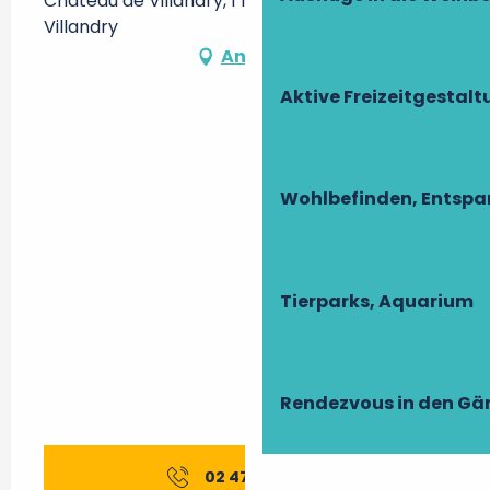
Château de Villandry, 1 rue Principale, 37510
Villandry
Anfahrt
Aktive Freizeitgestal
Wohlbefinden, Entsp
Tierparks, Aquarium
Rendezvous in den Gä
02 47 50 02
▒▒