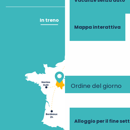
Vacanze senza auto
In treno
In aereo
Mappa interattiva
Ordine del giorno
Alloggio per il fine se