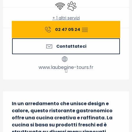
Wi-Fi
Animali ammessi
+ 1 altri servizi
02 47 05 24
▒▒
Contattateci
www.laubepine-tours.fr
Descrizione
In un arredamento che unisce design e 
calore, questo ristorante gastronomico 
offre una cucina creativa e raffinata. La 
cucina si basa su prodotti freschi ed è 
strutturata su diversi menu rinnovati 