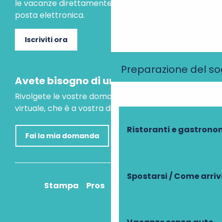
le vacanze direttamente nella tua casella di
posta elettronica.
Iscriviti ora
Preparazione del s
Avete bisogno di un consiglio?
Rivolgete le vostre domande al nostro assistente
virtuale, che è a vostra disposizione per aiutarvi.
Ristoranti e gastrono
Fai la mia domanda
Spostarsi / Come arri
Stampa
Pros
Come ci arrivo?