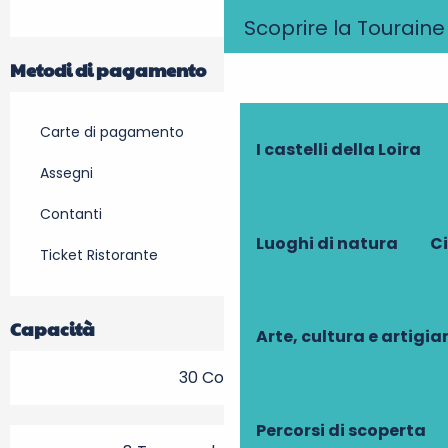
Scoprire la Touraine
Metodi di pagamento
Carte di pagamento
I castelli della Loira
Assegni
Contanti
Luoghi di natura
Ci
Ticket Ristorante
Capacità
Arte, cultura e artigi
30 Coperto
Percorsi di scoperta