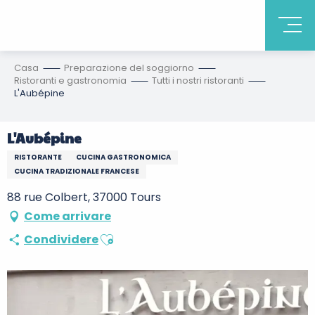
Casa
Preparazione del soggiorno
Ristoranti e gastronomia
Tutti i nostri ristoranti
L'Aubépine
L'Aubépine
RISTORANTE
CUCINA GASTRONOMICA
CUCINA TRADIZIONALE FRANCESE
88 rue Colbert, 37000 Tours
Come arrivare
Ajouter aux favoris
Condividere