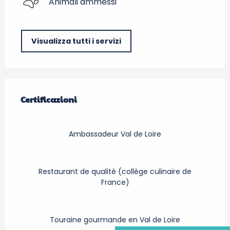
Animali ammessi
Visualizza tutti i servizi
Offerte di prestazioni
Certificazioni
Certificazioni
Ambassadeur Val de Loire
Restaurant de qualité (collège culinaire de
France)
Touraine gourmande en Val de Loire