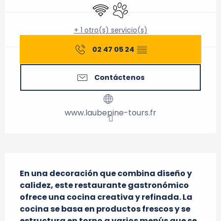
Wifi
Se aceptan animales
+ 1 otro(s) servicio(s)
02 47 05 24
▒▒
Contáctenos
www.laubepine-tours.fr
Descripción
En una decoración que combina diseño y 
calidez, este restaurante gastronómico 
ofrece una cocina creativa y refinada. La 
cocina se basa en productos frescos y se 
estructura en torno a varios menús que se 