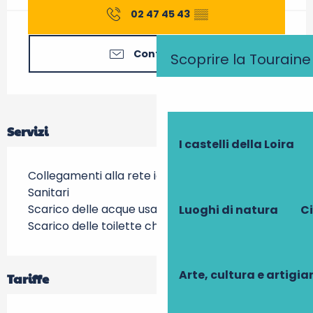
02 47 45 43
▒▒
Contattateci
Scoprire la Touraine
Servizi
I castelli della Loira
Collegamenti alla rete idrica
Sanitari
Scarico delle acque usate
Luoghi di natura
Ci
Scarico delle toilette chimiche
Arte, cultura e artigi
Tariffe