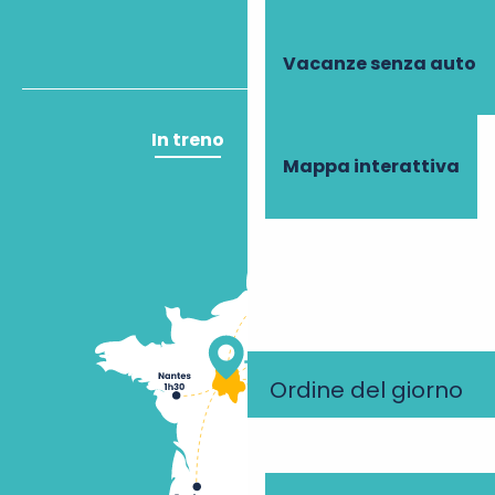
Vacanze senza auto
In treno
In aereo
Mappa interattiva
Ordine del giorno