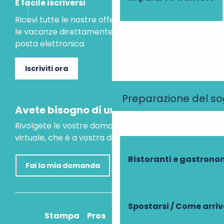
È facile iscriversi
Ricevi tutte le nostre offerte speciali e le idee per
le vacanze direttamente nella tua casella di
posta elettronica.
Iscriviti ora
Preparazione del s
Avete bisogno di un consiglio?
Rivolgete le vostre domande al nostro assistente
virtuale, che è a vostra disposizione per aiutarvi.
Ristoranti e gastrono
Fai la mia domanda
Spostarsi / Come arri
Stampa
Pros
Come ci arrivo?