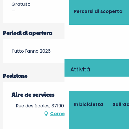
Gratuito
—
Percorsi di scoperta
Periodi di apertura
Tutto l'anno 2026
Attività
Posizione
Aire de services
In bicicletta
Sull’a
Rue des écoles, 37190 Villaines-les-Rochers
Come arrivare