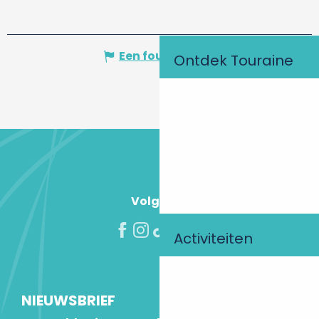
Een fout melden
Ontdek Touraine
Volg ons!
Activiteiten
NIEUWSBRIEF