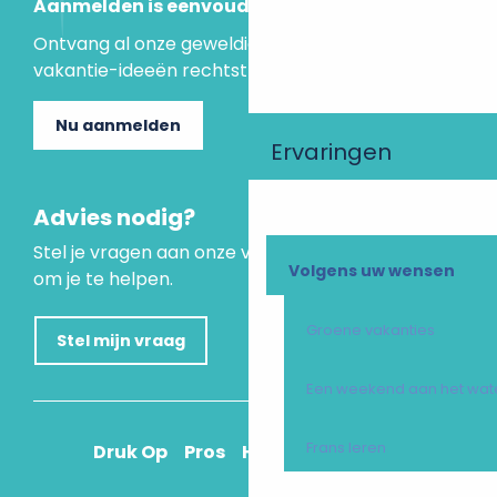
Aanmelden is eenvoudig
Ontvang al onze geweldige aanbiedingen en
vakantie-ideeën rechtstreeks in je inbox.
Nu aanmelden
Ervaringen
Advies nodig?
Stel je vragen aan onze virtuele assistent, die er is
Volgens uw wensen
om je te helpen.
Groene vakanties
Stel mijn vraag
Een weekend aan het wat
Frans leren
Druk Op
Pros
Hoe kom ik daar?