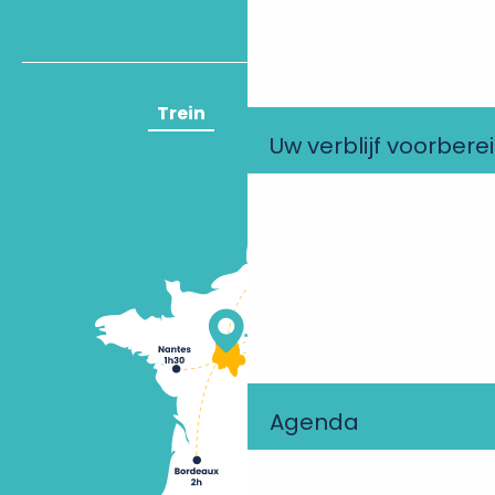
Trein
Vliegtuig
Uw verblijf voorbere
Agenda