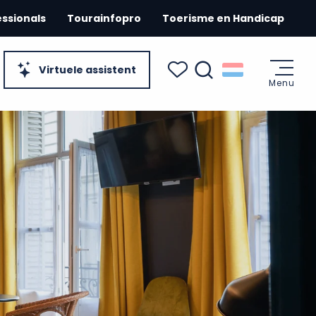
essionals
Tourainfopro
Toerisme en Handicap
Virtuele assistent
Menu
Zoek op
Voir les favoris