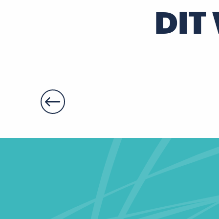
DIT
Villa Lys
Gîte de Ferté
L'Antre des Nains : Jaune et Joyeux
Hôtel Première Classe Chambray-les-Tours
Secret Room La Roche des Secret
Le logis de la Roulière