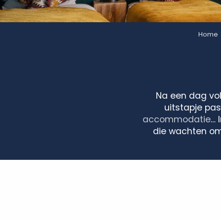
Home
Na een dag vol 
uitstapje pas
accommodatie
… 
die wachten om w
Le Céladon
La Longère du Lavoir***
Camping Homair - Le Parc des Allais
Gîte de Sassay
La Jacqueminière
Gîte du Grand Cléré