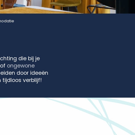
modatie
hting die bij je
of
ongewone
erleiden door ideeën
ijdloos verblijf!