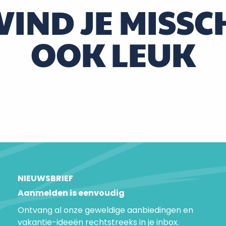
 VIND JE MISSC
OOK LEUK
Alle bezoeken
NIEUWSBRIEF
Aanmelden is eenvoudig
Ontvang al onze geweldige aanbiedingen en
vakantie-ideeën rechtstreeks in je inbox.