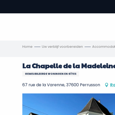
Aller
au
-
contenu
principal
,
s
ngen
Home
Uw verblijf voorbereiden
Accommodat
La Chapelle de la Madelein
GEMEUBILEERDE WONINGEN EN GÎTES
67 rue de la Varenne, 37600 Perrusson
Ro