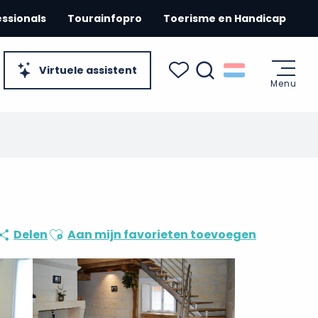
essionals
Tourainfopro
Toerisme en Handicap
Virtuele assistent
Menu
Zoek op
Voir les favoris
Ajouter aux favoris
Delen
Aan mijn favorieten toevoegen