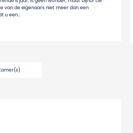
ende 8 jaar, is geen wonder, maar bijna! De 
ie van de eigenaars niet meer dan een 
t u een...
Kamer(s)