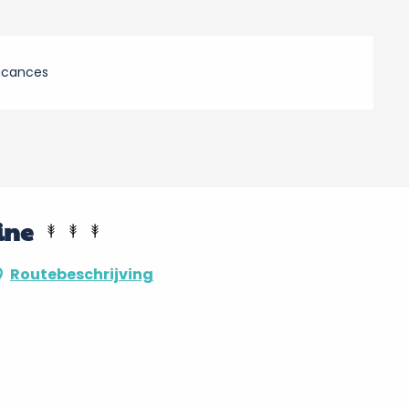
acances
ine
Routebeschrijving