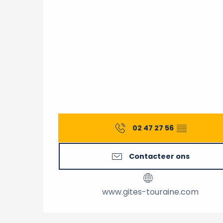
02 47 27 56
▒▒
Contacteer ons
www.gites-touraine.com