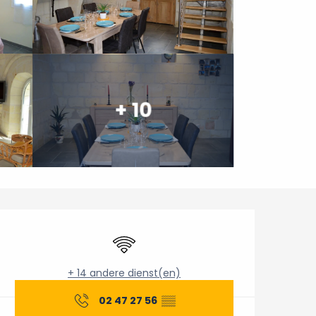
+ 10
Openingstijden en conta
Wifi
+ 14 andere dienst(en)
02 47 27 56
▒▒