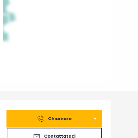
Orari e contatti
Chiamare
Contattateci