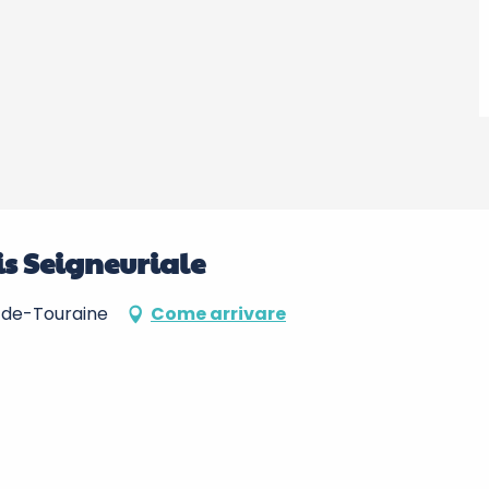
s Seigneuriale
-de-Touraine
Come arrivare