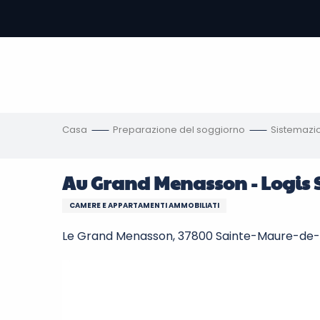
Aller
au
contenu
principal
amento
ni
Casa
Preparazione del soggiorno
Sistemazi
Au Grand Menasson - Logis 
CAMERE E APPARTAMENTI AMMOBILIATI
Le Grand Menasson, 37800 Sainte-Maure-de-