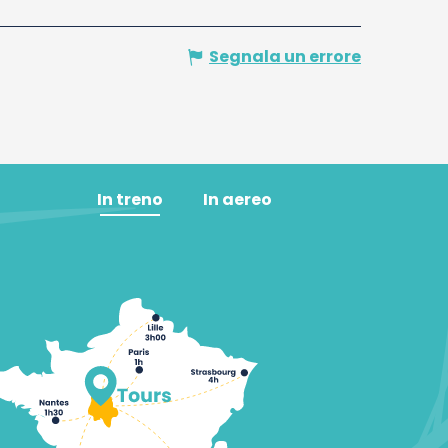
Segnala un errore
In treno
In aereo