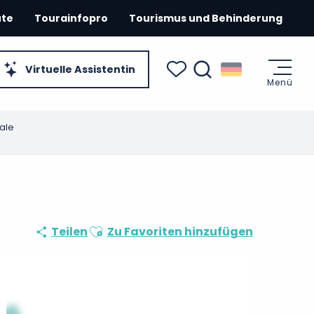
ute
Tourainfopro
Tourismus und Behinderung
Virtuelle Assistentin
Menü
Suche
Voir les favoris
ale
Ajouter aux favoris
Teilen
Zu Favoriten hinzufügen