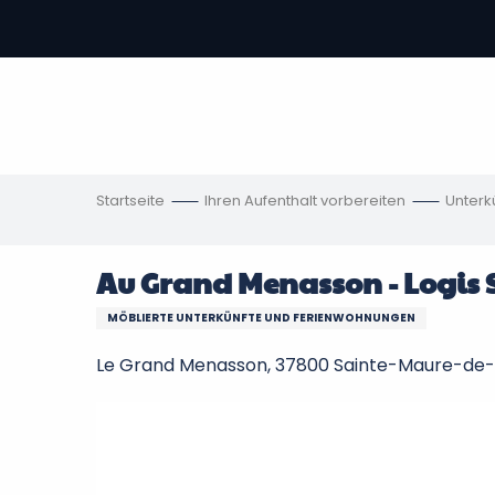
Aller
au
contenu
vous
principal
ch
en
Startseite
Ihren Aufenthalt vorbereiten
Unterk
Au Grand Menasson - Logis 
MÖBLIERTE UNTERKÜNFTE UND FERIENWOHNUNGEN
Le Grand Menasson, 37800 Sainte-Maure-de-