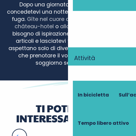
Dopo una giornata ricca di scoperte,
concedetevi una notte all’altezza della vostra
fuga.
Gîte nel cuore della natura
, raffinato
château-hotel
o
alloggio insolito
… Avete
bisogno di ispirazione? Tuffatevi nei nostri
articoli e lasciatevi tentare da idee che
aspettano solo di diventare realtà. Non resta
che prenotare il vostro bozzolo per un
Attività
soggiorno senza tempo!
Au pré charmant
Gîte des Tournesols
In bicicletta
Sull’a
Hôtel Novotel Amboise
La Petite Maison
TI POTREBBE
Gîte les Tomettes
INTERESSARE ANCHE
La Bulle
Tempo libero attivo
Le Magnolia
Le Clos de la Garde
Passeggiate a piedi e in bicicletta nei