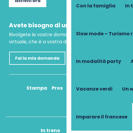
Iscriviti ora
Con la famiglia
In 
Avete bisogno di un consiglio?
Slow mode – Turismo 
Rivolgete le vostre domande al nostro assistente
virtuale, che è a vostra disposizione per aiutarvi.
Fai la mia domanda
In modalità party
A
Stampa
Pros
Come ci arrivo?
Vacanze verdi
Un w
Imparare il francese
In treno
In aereo