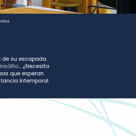
entos
ra de su escapada.
nsólito
… ¿Necesita
ideas que esperan
stancia intemporal.