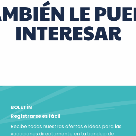
AMBIÉN LE PUE
INTERESAR
l jardín de los aromas de Clos des Quartero
BOLETÍN
Registrarse es fácil
Recibe todas nuestras ofertas e ideas para las
vacaciones directamente en tu bandeja de