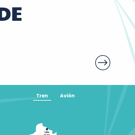
DE
ns
Tren
Avión