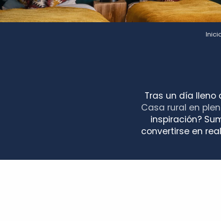
Inici
Tras un día lleno
Casa rural en ple
inspiración? Sum
convertirse en rea
La Carillonnerie
Les 2 oliviers
Le Clos du Noyer
Le Moulin des Cordeliers - Résidence Pierre & Vacance
La Porte Bleue
Gîte de la Grande Avaloux