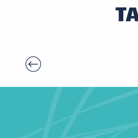
T
Le Lurton
Le Janot
Le Plessis-Lepage - Le gîte
Le Closet des Moustiers - Gîte du Closet
La Bidousière
Angulus Ridet
E