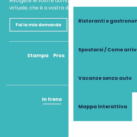
Rivolgete le vostre domande al nostro assistente
virtuale, che è a vostra disposizione per aiutarvi.
Ristoranti e gastrono
Fai la mia domanda
Spostarsi / Come arri
Stampa
Pros
Come ci arrivo?
Vacanze senza auto
In treno
In aereo
Mappa interattiva