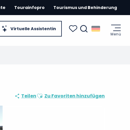
ute
Tourainfopro
Tourismus und Behinderung
Virtuelle Assistentin
Menü
Suche
Voir les favoris
Ajouter aux favoris
Teilen
Zu Favoriten hinzufügen