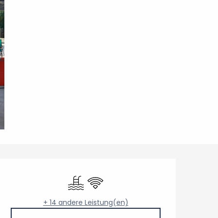
Öffnungszeiten & Konta
Schwimmbad
Wi-Fi
+ 14 andere Leistung(en)