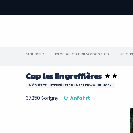
Aller
au
contenu
vous
principal
ch
en
Startseite
Ihren Aufenthalt vorbereiten
Unterk
Cap les Engreffières
MÖBLIERTE UNTERKÜNFTE UND FERIENWOHNUNGEN
37250 Sorigny
Anfahrt