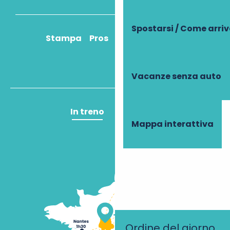
Spostarsi / Come arri
Stampa
Pros
Come ci arrivo?
Vacanze senza auto
In treno
In aereo
Mappa interattiva
Ordine del giorno