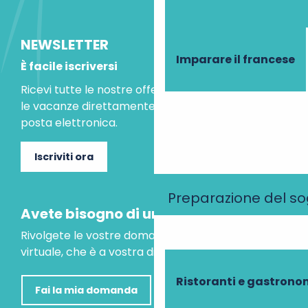
NEWSLETTER
Imparare il francese
È facile iscriversi
Ricevi tutte le nostre offerte speciali e le idee per
le vacanze direttamente nella tua casella di
posta elettronica.
Iscriviti ora
Preparazione del s
Avete bisogno di un consiglio?
Rivolgete le vostre domande al nostro assistente
virtuale, che è a vostra disposizione per aiutarvi.
Ristoranti e gastrono
Fai la mia domanda