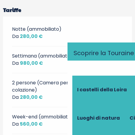
Tariffe
Notte (ammobiliato)
Da
280,00 €
Scoprire la Touraine
Settimana (ammobiliato)
Da
980,00 €
2 persone (Camera per ospiti e piccola
I castelli della Loira
colazione)
Da
280,00 €
Week-end (ammobiliato)
Luoghi di natura
Ci
Da
560,00 €