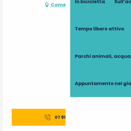
In bicicletta
Sull’a
Come arrivare
Tempo libero attivo
Parchi animali, acqua
Appuntamento nei gia
07 85 59 05
▒▒