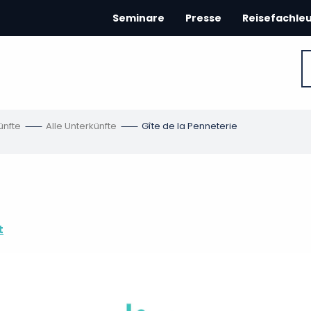
Seminare
Presse
Reisefachle
ünfte
Alle Unterkünfte
Gîte de la Penneterie
t