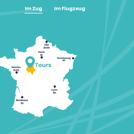
Im Zug
Im Flugzeug