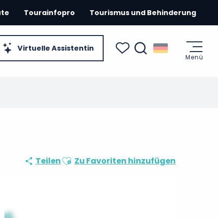
ute
Tourainfopro
Tourismus und Behinderung
Virtuelle Assistentin
Menü
Suche
Voir les favoris
Ajouter aux favoris
Teilen
Zu Favoriten hinzufügen