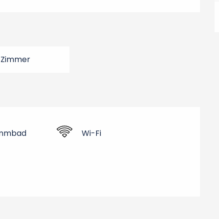
 Zimmer
mmbad
Wi-Fi