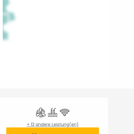
Öffnungszeiten & Konta
Klimaanlage
Schwimmbad
Wi-Fi
+ 13 andere Leistung(en)