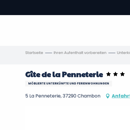
Aller
au
contenu
vous
principal
ch
en
Startseite
Ihren Aufenthalt vorbereiten
Unterk
Gîte de la Penneterie
MÖBLIERTE UNTERKÜNFTE UND FERIENWOHNUNGEN
5 La Penneterie, 37290 Chambon
Anfahr