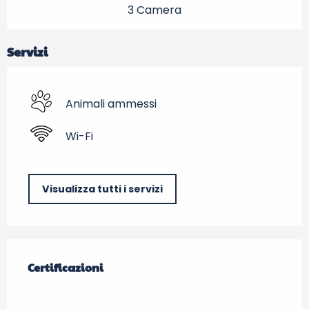
3 Camera
Servizi
Animali ammessi
Wi-Fi
Visualizza tutti i servizi
Offerte di prestazioni
Certificazioni
Certificazioni