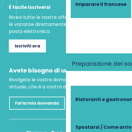
Imparare il francese
È facile iscriversi
Ricevi tutte le nostre offerte speciali e le idee per
le vacanze direttamente nella tua casella di
posta elettronica.
Iscriviti ora
Preparazione del s
Avete bisogno di un consiglio?
Rivolgete le vostre domande al nostro assistente
virtuale, che è a vostra disposizione per aiutarvi.
Ristoranti e gastrono
Fai la mia domanda
Spostarsi / Come arri