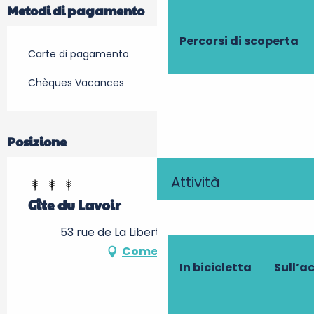
Metodi di pagamento
Percorsi di scoperta
Carte di pagamento
Chèques Vacances
Posizione
Attività
Gîte du Lavoir
53 rue de La Liberté, 37310 Tauxigny
Come arrivare
In bicicletta
Sull’a