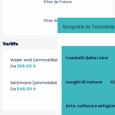
Gîtes de France
Gîtes de France
Scoprire la Touraine
Tariffe
I castelli della Loira
Week-end (ammobiliato)
Da
356,00 €
Luoghi di natura
Ci
Settimana (ammobiliato)
Da
548,00 €
Arte, cultura e artigi