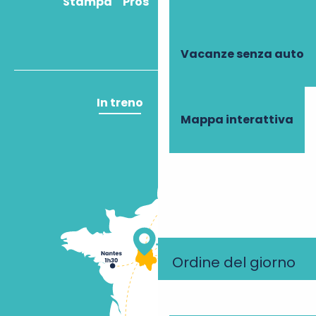
Stampa
Pros
Come ci arrivo?
Vacanze senza auto
In treno
In aereo
Mappa interattiva
Ordine del giorno