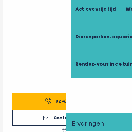
Actieve vrije tijd
We
Dierenparken, aquari
Rendez-vous in de tui
02 47 27 56
▒▒
Contacteer ons
Ervaringen