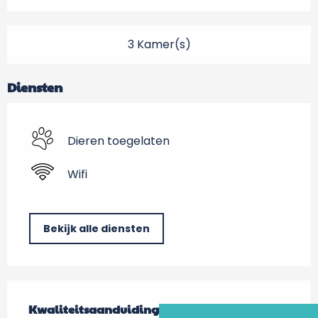
3 Kamer(s)
Diensten
Dieren toegelaten
Wifi
Bekijk alle diensten
Dienstverlening
Kwaliteitsaanduiding
Kwaliteitsaanduiding