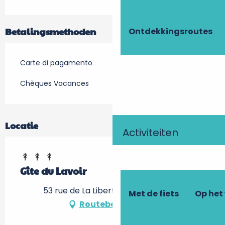
Betalingsmethoden
Ontdekkingsroutes
Carte di pagamento
Chèques Vacances
Locatie
Activiteiten
Gîte du Lavoir
53 rue de La Liberté, 37310 Tauxigny
Met de fiets
Op het
Routebeschrijving