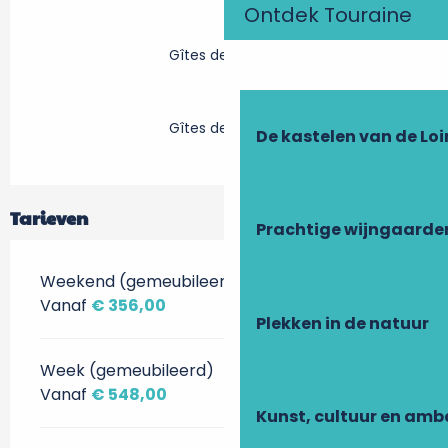
Ontdek Touraine
Gîtes de France
Gîtes de France
De kastelen van de Loi
Tarieven
Prachtige wijngaarde
Weekend (gemeubileerd)
Vanaf
€ 356,00
Plekken in de natuur
Week (gemeubileerd)
Vanaf
€ 548,00
Kunst, cultuur en am