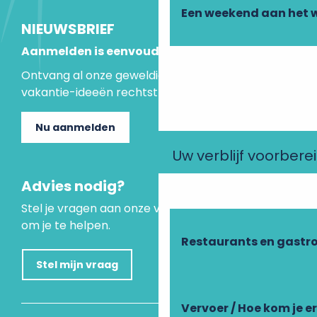
Een weekend aan het 
NIEUWSBRIEF
Aanmelden is eenvoudig
Ontvang al onze geweldige aanbiedingen en
vakantie-ideeën rechtstreeks in je inbox.
Nu aanmelden
Uw verblijf voorbere
Advies nodig?
Stel je vragen aan onze virtuele assistent, die er is
om je te helpen.
Restaurants en gastr
Stel mijn vraag
Vervoer / Hoe kom je e