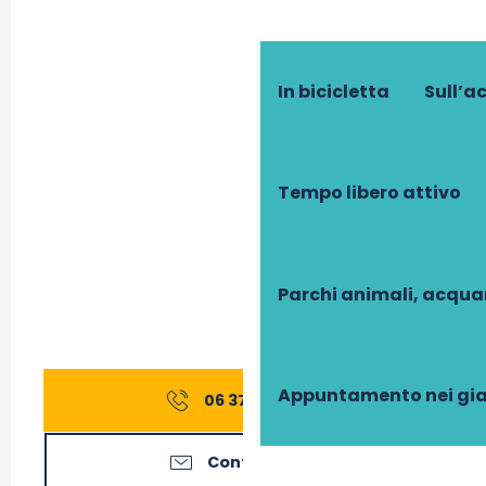
In bicicletta
Sull’a
Tempo libero attivo
Parchi animali, acqua
Appuntamento nei gia
06 37 03 79
▒▒
Contattateci