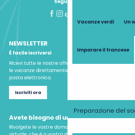
Seguiteci!
Vacanze verdi
Un w
NEWSLETTER
Imparare il francese
È facile iscriversi
Ricevi tutte le nostre offerte speciali e le idee per
le vacanze direttamente nella tua casella di
posta elettronica.
Iscriviti ora
Preparazione del s
Avete bisogno di un consiglio?
Rivolgete le vostre domande al nostro assistente
virtuale, che è a vostra disposizione per aiutarvi.