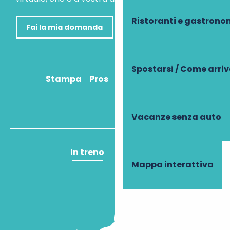
Ristoranti e gastrono
Fai la mia domanda
Spostarsi / Come arri
Stampa
Pros
Come ci arrivo?
Vacanze senza auto
In treno
In aereo
Mappa interattiva