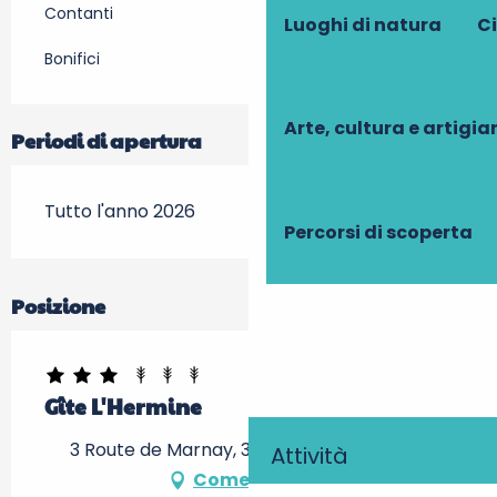
Contanti
Luoghi di natura
Ci
Bonifici
Arte, cultura e artigi
Periodi di apertura
Tutto l'anno 2026
Percorsi di scoperta
Posizione
Gîte L'Hermine
3 Route de Marnay, 37190 Azay-le-Rideau
Attività
Come arrivare