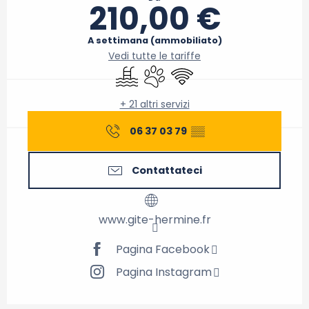
210,00 €
A settimana (ammobiliato)
Vedi tutte le tariffe
Piscina
Animali ammessi
Wi-Fi
+ 21 altri servizi
06 37 03 79
▒▒
Contattateci
www.gite-hermine.fr
Pagina Facebook
Pagina Instagram