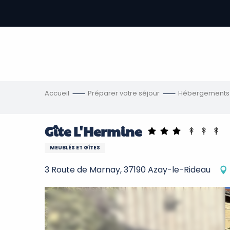
Aller
au
contenu
-
principal
re
ons
Accueil
Préparer votre séjour
Hébergements
Gîte L'Hermine
MEUBLÉS ET GÎTES
3 Route de Marnay, 37190 Azay-le-Rideau