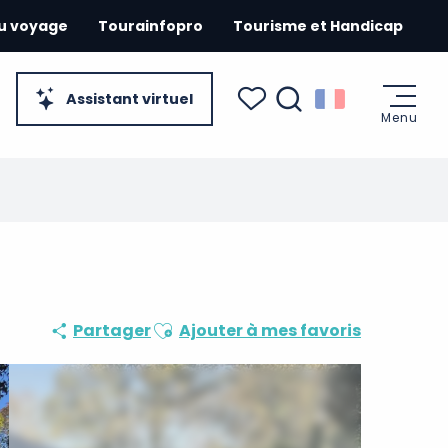
du voyage
Tourainfopro
Tourisme et Handicap
Assistant virtuel
Menu
Recherche
Voir les favoris
Ajouter aux favoris
Partager
Ajouter à mes favoris