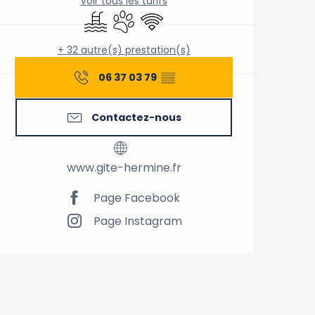
Voir tous les tarifs
Piscine
Animaux acceptés
WiFi
+ 32 autre(s) prestation(s)
06 37 03 79
▒▒
Contactez-nous
www.gite-hermine.fr
Page Facebook
Page Instagram