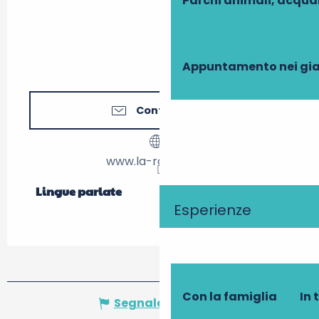
Parchi animali, acqua
Appuntamento nei gia
Contattateci
www.la-rochere.eu
Lingue parlate
Lingue parlate
Esperienze
Con la famiglia
In 
Segnala un errore