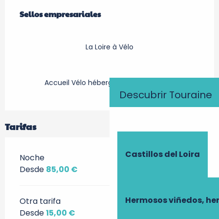
Oferta de prestaciones
Sellos empresariales
Sellos empresariales
La Loire à Vélo
Accueil Vélo hébergement touristique
Descubrir Touraine
Tarifas
Castillos del Loira
Noche
Desde
85,00 €
Hermosos viñedos, he
Otra tarifa
Desde
15,00 €