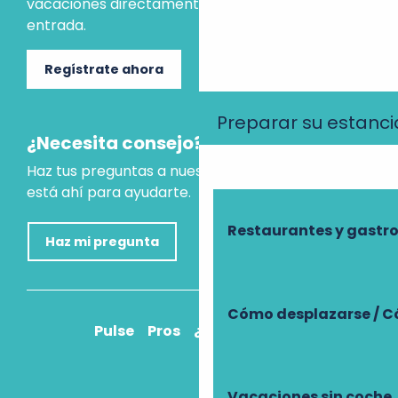
vacaciones directamente en tu bandeja de
entrada.
Regístrate ahora
Preparar su estanci
¿Necesita consejo?
Haz tus preguntas a nuestro asistente virtual, que
está ahí para ayudarte.
Restaurantes y gast
Haz mi pregunta
Cómo desplazarse / C
Pulse
Pros
¿Cómo llegar?
Vacaciones sin coche