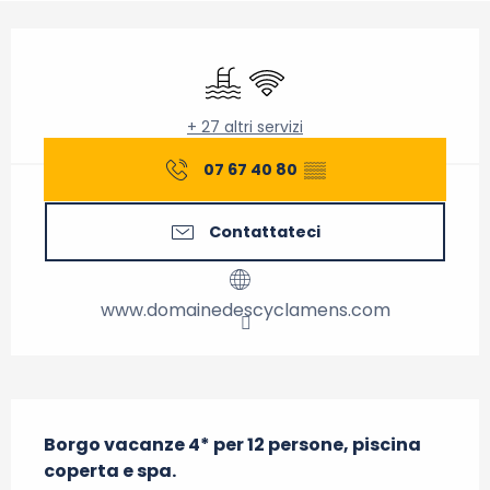
Orari e contatti
Piscina
Wi-Fi
+ 27 altri servizi
07 67 40 80
▒▒
Contattateci
www.domainedescyclamens.com
Descrizione
Borgo vacanze 4* per 12 persone, piscina 
coperta e spa.