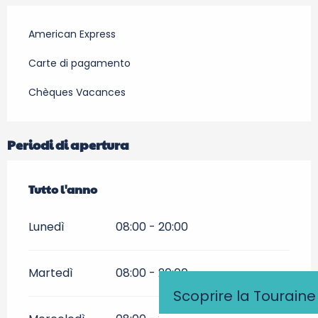
American Express
Carte di pagamento
Chèques Vacances
Periodi di apertura
Tutto l'anno
Tutto l'anno
Lunedì
08:00 - 20:00
Martedì
08:00 - 20:00
Scoprire la Touraine