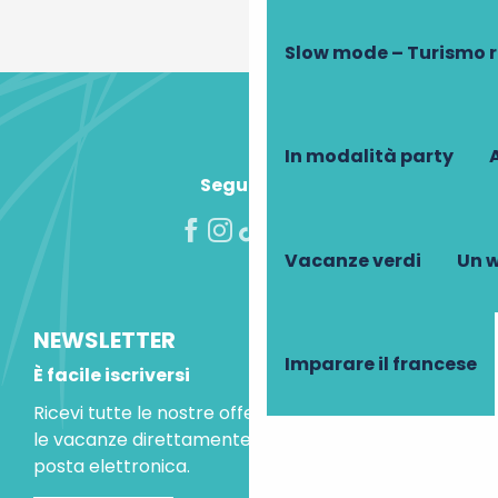
Slow mode – Turismo 
In modalità party
A
Seguiteci!
Vacanze verdi
Un w
NEWSLETTER
Imparare il francese
È facile iscriversi
Ricevi tutte le nostre offerte speciali e le idee per
le vacanze direttamente nella tua casella di
posta elettronica.