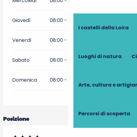
Mercoledì
08:00 - 20:00
Giovedì
08:00 - 20:00
I castelli della Loira
Venerdì
08:00 - 20:00
Luoghi di natura
Ci
Sabato
08:00 - 20:00
Domenica
08:00 - 20:00
Arte, cultura e artigi
Percorsi di scoperta
Posizione