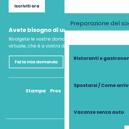
Iscriviti ora
Preparazione del s
Avete bisogno di un consiglio?
Rivolgete le vostre domande al nostro assistente
virtuale, che è a vostra disposizione per aiutarvi.
Ristoranti e gastrono
Fai la mia domanda
Spostarsi / Come arri
Stampa
Pros
Come ci arrivo?
Vacanze senza auto