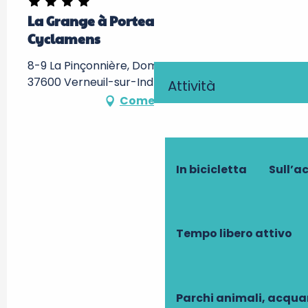
La Grange à Porteau du Domaine des
Cyclamens
8-9 La Pinçonnière, Domaine des Cyclamens,
37600 Verneuil-sur-Indre
Attività
Come arrivare
In bicicletta
Sull’a
Tempo libero attivo
Parchi animali, acqua